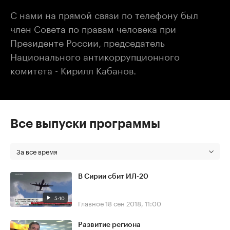
С нами на прямой связи по телефону был
член Совета по правам человека при
Президенте России, председатель
Национального антикоррупционного
комитета - Кирилл Кабанов.
Все выпуски программы
За все время
В Сирии сбит ИЛ-20
5:10
Главное
18 сен 2018, 11:00
Развитие региона