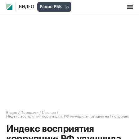
ВИДЕО
Видео
/
Передачи
/
Главное
/
Индекс восприятия коррупции: РФ улучшила позицию на 17 строчек
Индекс восприятия
коррупции: РФ улучшила