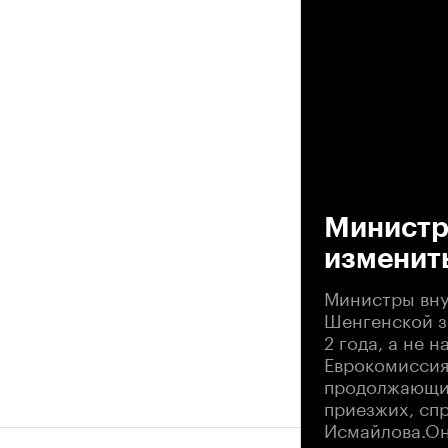
00
Министр
изменит
Министры вну
Шенгенской зо
2 года, а не 
Еврокомиссия
продолжающий
приезжих, сп
Исмайлова.Он