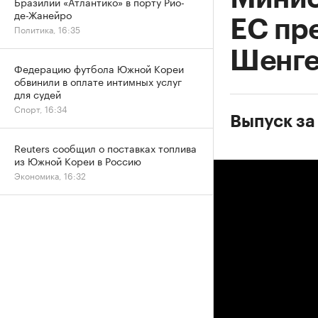
Бразилии «Атлантико» в порту Рио-
де-Жанейро
ЕС пр
Политика, 16:35
Шенге
Федерацию футбола Южной Кореи
обвинили в оплате интимных услуг
для судей
Спорт, 16:34
Выпуск за
Reuters сообщил о поставках топлива
из Южной Кореи в Россию
Экономика, 16:32