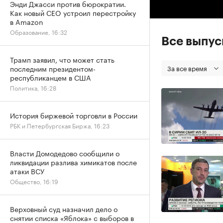
Энди Джасси против бюрократии.
Как новый CEO устроил перестройку
в Amazon
Образование, 16:32
Все выпу
Трамп заявил, что может стать
За все время
последним президентом-
республиканцем в США
Политика, 16:28
История биржевой торговли в России
РБК и Петербургская Биржа, 16:23
Власти Домодедово сообщили о
ликвидации разлива химикатов после
атаки ВСУ
Общество, 16:19
Верховный суд назначил дело о
снятии списка «Яблока» с выборов в