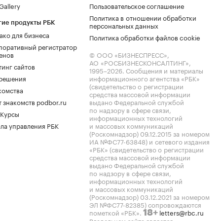
allery
Пользовательское соглашение
Политика в отношении обработки
гие продукты РБК
персональных данных
ако для бизнеса
Политика обработки файлов cookie
поративный регистратор
енов
© ООО «БИЗНЕСПРЕСС»,
АО «РОСБИЗНЕСКОНСАЛТИНГ»,
тинг сайтов
1995–2026
. Сообщения и материалы
.решения
информационного агентства «РБК»
(свидетельство о регистрации
комства
средства массовой информации
 знакомств podbor.ru
выдано Федеральной службой
по надзору в сфере связи,
 Курсы
информационных технологий
ла управления РБК
и массовых коммуникаций
(Роскомнадзор) 09.12.2015 за номером
ИА №ФС77-63848) и сетевого издания
«РБК» (свидетельство о регистрации
средства массовой информации
выдано Федеральной службой
по надзору в сфере связи,
информационных технологий
и массовых коммуникаций
(Роскомнадзор) 03.12.2021 за номером
ЭЛ №ФС77-82385) сопровождаются
пометкой «РБК».
letters@rbc.ru
18+
Владельцем сайта является