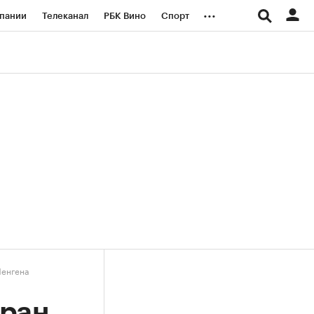
...
пании
Телеканал
РБК Вино
Спорт
ые проекты
Город
Стиль
Крипто
Спецпроекты СПб
логии и медиа
Финансы
Шенгена
тран