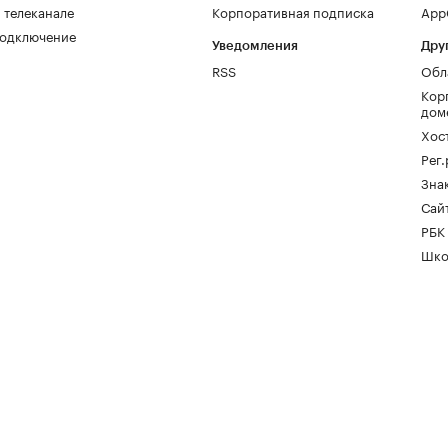
 телеканале
Корпоративная подписка
AppG
одключение
Уведомления
Дру
RSS
Обл
Кор
дом
Хос
Рег
Зна
Сайт
РБК
Шко