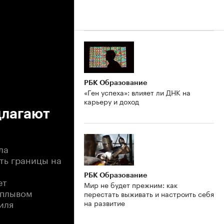
РБК Образование
«Ген успеха»: влияет ли ДНК на
карьеру и доход
длагают
ла
ть границы на
РБК Образование
ет
Мир не будет прежним: как
аплывом
перестать выживать и настроить себя
иля
на развитие