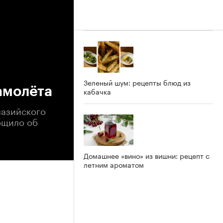
Зеленый шум: рецепты блюд из
амолёта
кабачка
лазийского
общило об
Домашнее «вино» из вишни: рецепт с
летним ароматом