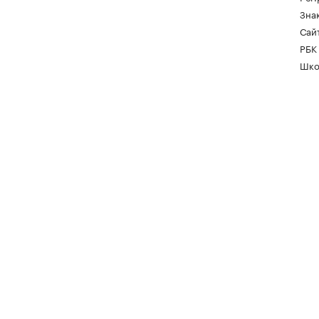
Зна
Сайт
РБК
Шко