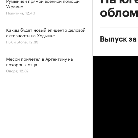
Румынией прямой военной помощи
Украине
облом
Политика, 12:40
Каким будет новый эпицентр деловой
активности на Ходынке
Выпуск за
РБК и Stone, 12:33
Месси прилетел в Аргентину на
похороны отца
Спорт, 12:32