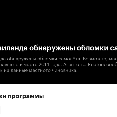
:00
/
00:00
Таиланда обнаружены обломки с
нда обнаружены обломки самолёта. Возможно, ма
павшего в марте 2014 года. Агентство Reuters со
сь на данные местного чиновника.
ски программы