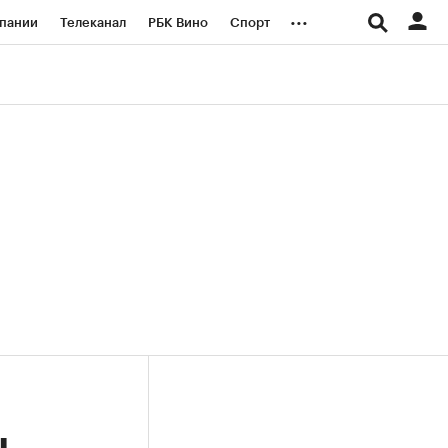
...
пании
Телеканал
РБК Вино
Спорт
ые проекты
Город
Стиль
Крипто
Спецпроекты СПб
логии и медиа
Финансы
ы