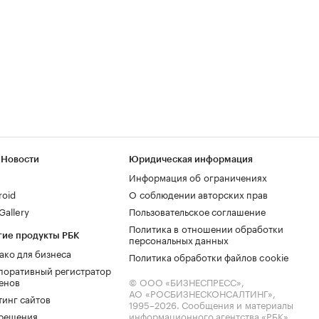
 Новости
Юридическая информация
Информация об ограничениях
roid
О соблюдении авторских прав
allery
Пользовательское соглашение
Политика в отношении обработки
гие продукты РБК
персональных данных
ако для бизнеса
Политика обработки файлов cookie
поративный регистратор
енов
© ООО «БИЗНЕСПРЕСС»,
АО «РОСБИЗНЕСКОНСАЛТИНГ»,
тинг сайтов
1995–2026
. Сообщения и материалы
.решения
информационного агентства «РБК»