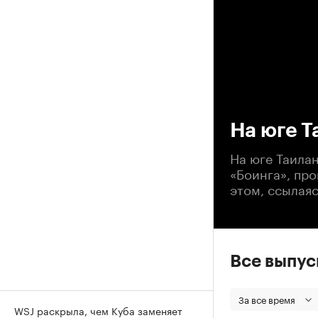
00
На юге 
На юге Таила
«Боинга», про
этом, ссылая
Все выпу
За все время
WSJ раскрыла, чем Куба заменяет