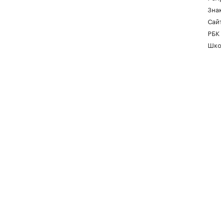
Зна
Сайт
РБК
Шко