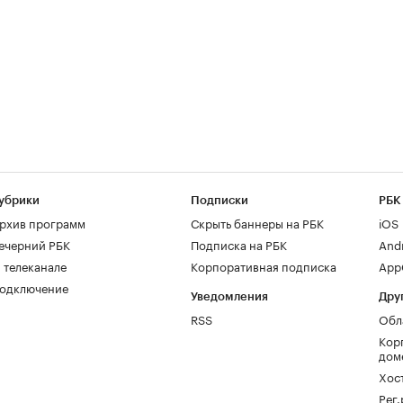
убрики
Подписки
РБК
рхив программ
Скрыть баннеры на РБК
iOS
ечерний РБК
Подписка на РБК
And
 телеканале
Корпоративная подписка
AppG
одключение
Уведомления
Дру
RSS
Обл
Кор
дом
Хос
Рег