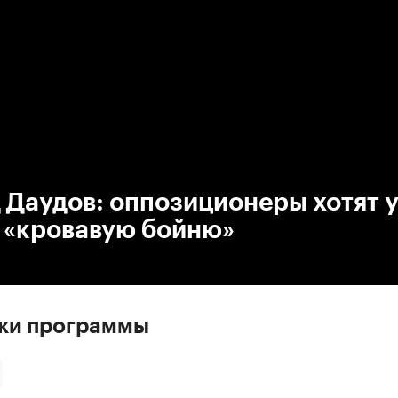
:00
/
00:00
 Даудов: оппозиционеры хотят 
и «кровавую бойню»
ски программы