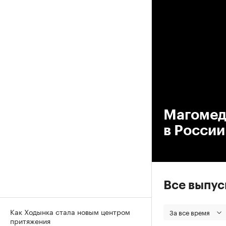
00
Магомед
в Росси
Все выпу
Как Ходынка стала новым центром
За все время
притяжения