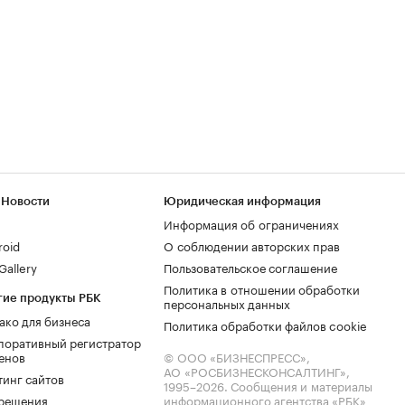
 Новости
Юридическая информация
Информация об ограничениях
roid
О соблюдении авторских прав
allery
Пользовательское соглашение
Политика в отношении обработки
гие продукты РБК
персональных данных
ако для бизнеса
Политика обработки файлов cookie
поративный регистратор
енов
© ООО «БИЗНЕСПРЕСС»,
АО «РОСБИЗНЕСКОНСАЛТИНГ»,
тинг сайтов
1995–2026
. Сообщения и материалы
.решения
информационного агентства «РБК»