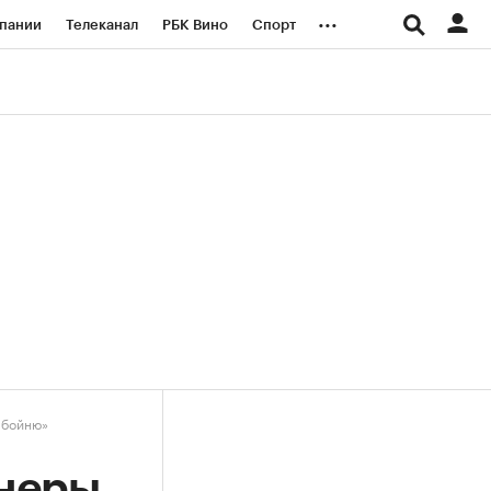
...
пании
Телеканал
РБК Вино
Спорт
ые проекты
Город
Стиль
Крипто
Спецпроекты СПб
логии и медиа
Финансы
 бойню»
неры