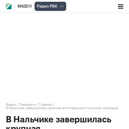
ВИДЕО
Видео
/
Передачи
/
Главное
/
В Нальчике завершилась крупная антитеррористическая операция
В Нальчике завершилась
крупная