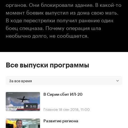
органов. Они блокировали здание. В какой-то
момент боевик выпустил из дома свою мать.
В ходе перестрелки получил ранение один
боец спецназа. Почему операция шла
необычно долго, не сообщается.
Все выпуски программы
За все время
В Сирии сбит ИЛ-20
5:10
Главное
18 сен 2018, 11:00
Развитие региона