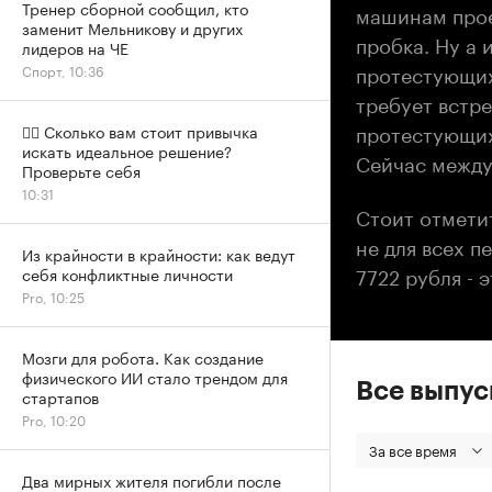
Тренер сборной сообщил, кто
машинам прое
заменит Мельникову и других
пробка. Ну а
лидеров на ЧЕ
протестующих
Спорт, 10:36
требует встр
протестующих
✍🏻 Сколько вам стоит привычка
искать идеальное решение?
Сейчас между
Проверьте себя
10:31
Стоит отметит
не для всех п
Из крайности в крайности: как ведут
7722 рубля -
себя конфликтные личности
Pro, 10:25
Мозги для робота. Как создание
физического ИИ стало трендом для
Все выпу
стартапов
Pro, 10:20
За все время
Два мирных жителя погибли после