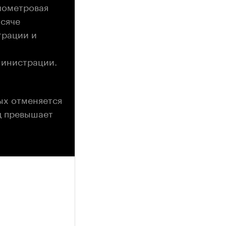
лометровая
ысяче
трации и
министрации.
ых отменяется
од превышает