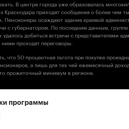
хать. В центре города уже образовалась многоки
 из Краснодара приходят сообщения о более чем т
. Пенсионеры осаждают здание краевой админис
ечи с губернатором. По последним данным, группе
 удалось добиться встречи с представителями ад
 ними проходят переговоры.
ь, что 50-процентная льгота при покупке проездн
енсионеров, а лишь для тех чей ежемесячный дох
 это прожиточный минимум в регионе.
ски программы