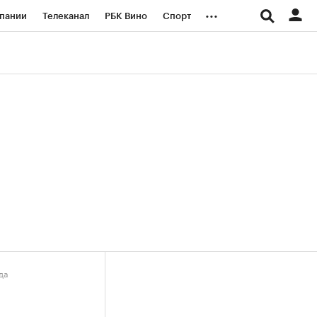
...
пании
Телеканал
РБК Вино
Спорт
ые проекты
Город
Стиль
Крипто
Спецпроекты СПб
логии и медиа
Финансы
да