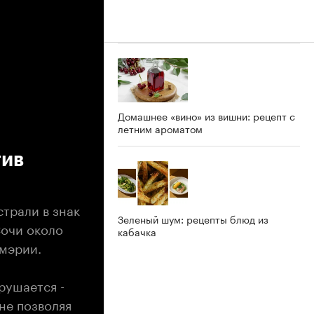
Домашнее «вино» из вишни: рецепт с
летним ароматом
тив
трали в знак
Зеленый шум: рецепты блюд из
Сочи около
кабачка
 мэрии.
рушается -
не позволяя