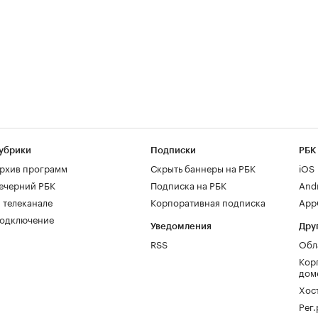
убрики
Подписки
РБК
рхив программ
Скрыть баннеры на РБК
iOS
ечерний РБК
Подписка на РБК
And
 телеканале
Корпоративная подписка
AppG
одключение
Уведомления
Дру
RSS
Обл
Кор
дом
Хос
Рег