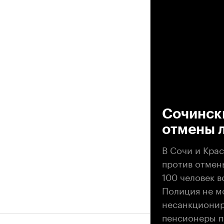
00
Сочинск
отмены л
В Сочи и Кра
против отмен
100 человек 
Полиция не м
несанкционир
пенсионеры п