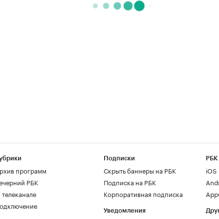
убрики
Подписки
РБК
рхив программ
Скрыть баннеры на РБК
iOS
ечерний РБК
Подписка на РБК
And
 телеканале
Корпоративная подписка
AppG
одключение
Уведомления
Дру