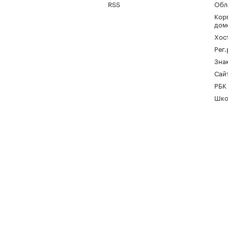
RSS
Обл
Кор
дом
Хос
Рег
Зна
Сайт
РБК
Шко