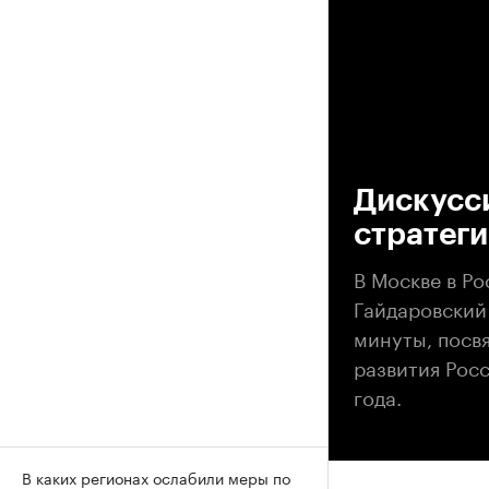
00
Дискусс
стратег
В Москве в Р
Гайдаровский
минуты, посв
развития Росс
года.
В каких регионах ослабили меры по