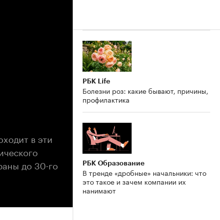
РБК Life
Болезни роз: какие бывают, причины,
профилактика
оходит в эти
ического
раны до 30-го
РБК Образование
В тренде «дробные» начальники: что
это такое и зачем компании их
нанимают