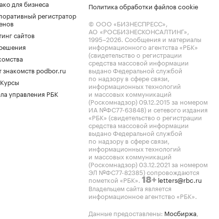
ако для бизнеса
Политика обработки файлов cookie
поративный регистратор
енов
© ООО «БИЗНЕСПРЕСС»,
АО «РОСБИЗНЕСКОНСАЛТИНГ»,
тинг сайтов
1995–2026
. Сообщения и материалы
.решения
информационного агентства «РБК»
(свидетельство о регистрации
комства
средства массовой информации
 знакомств podbor.ru
выдано Федеральной службой
по надзору в сфере связи,
 Курсы
информационных технологий
ла управления РБК
и массовых коммуникаций
(Роскомнадзор) 09.12.2015 за номером
ИА №ФС77-63848) и сетевого издания
«РБК» (свидетельство о регистрации
средства массовой информации
выдано Федеральной службой
по надзору в сфере связи,
информационных технологий
и массовых коммуникаций
(Роскомнадзор) 03.12.2021 за номером
ЭЛ №ФС77-82385) сопровождаются
пометкой «РБК».
letters@rbc.ru
18+
Владельцем сайта является
информационное агентство «РБК».
Данные предоставлены:
Мосбиржа
,