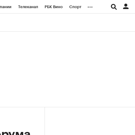
...
пании
Телеканал
РБК Вино
Спорт
ые проекты
Город
Стиль
Крипто
Спецпроекты СПб
логии и медиа
Финансы
орума