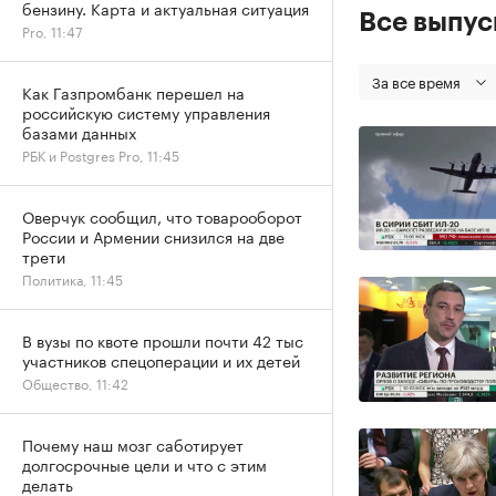
бензину. Карта и актуальная ситуация
Все выпу
Pro, 11:47
За все время
Как Газпромбанк перешел на
российскую систему управления
базами данных
РБК и Postgres Pro, 11:45
Оверчук сообщил, что товарооборот
России и Армении снизился на две
трети
Политика, 11:45
В вузы по квоте прошли почти 42 тыс
участников спецоперации и их детей
Общество, 11:42
Почему наш мозг саботирует
долгосрочные цели и что с этим
делать