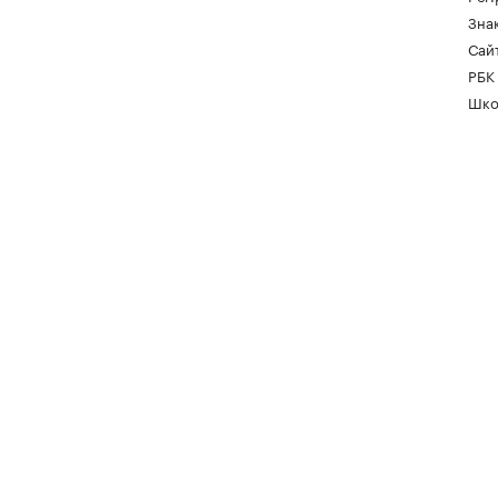
Зна
Сайт
РБК
Шко