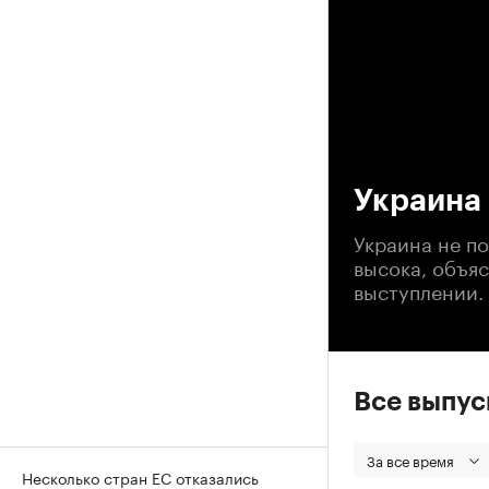
00
Украина 
Украина не п
высока, объя
выступлении. 
Все выпу
За все время
Несколько стран ЕС отказались