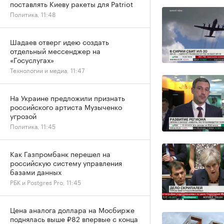
поставлять Киеву ракеты для Patriot
Политика, 11:48
Шадаев отверг идею создать
отдельный мессенджер на
«Госуслугах»
Технологии и медиа, 11:47
На Украине предложили признать
российского артиста Музыченко
угрозой
Политика, 11:45
Как Газпромбанк перешел на
российскую систему управления
базами данных
РБК и Postgres Pro, 11:45
Цена аналога доллара на Мосбирже
поднялась выше ₽82 впервые с конца