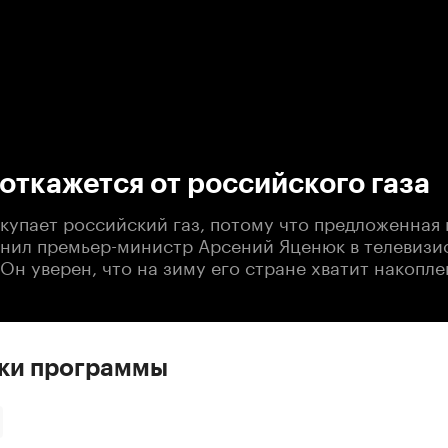
:00
/
00:00
откажется от российского газа
окупает российский газ, потому что предложенная
снил премьер-министр Арсений Яценюк в телевиз
Он уверен, что на зиму его стране хватит накопле
ски программы