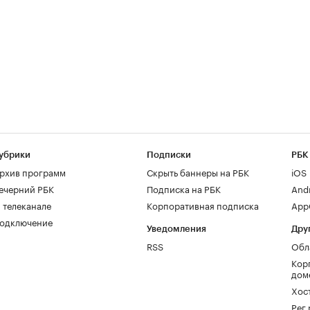
убрики
Подписки
РБК
рхив программ
Скрыть баннеры на РБК
iOS
ечерний РБК
Подписка на РБК
And
 телеканале
Корпоративная подписка
AppG
одключение
Уведомления
Дру
RSS
Обл
Кор
дом
Хос
Рег