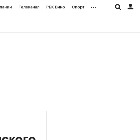
...
пании
Телеканал
РБК Вино
Спорт
ые проекты
Город
Стиль
Крипто
Спецпроекты СПб
логии и медиа
Финансы
йского