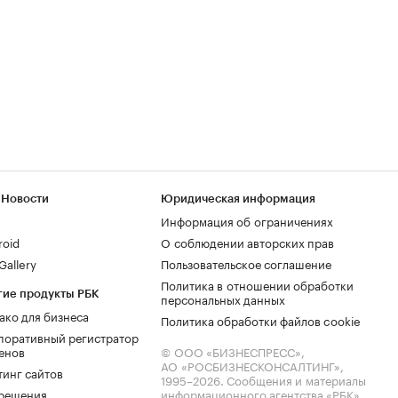
 Новости
Юридическая информация
Информация об ограничениях
roid
О соблюдении авторских прав
allery
Пользовательское соглашение
Политика в отношении обработки
гие продукты РБК
персональных данных
ако для бизнеса
Политика обработки файлов cookie
поративный регистратор
енов
© ООО «БИЗНЕСПРЕСС»,
АО «РОСБИЗНЕСКОНСАЛТИНГ»,
тинг сайтов
1995–2026
. Сообщения и материалы
.решения
информационного агентства «РБК»