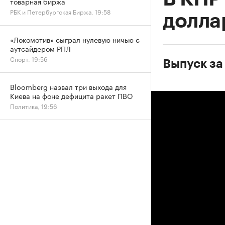
товарная биржа
РБК и Петербургская Биржа, 19:58
долла
«Локомотив» сыграл нулевую ничью с
аутсайдером РПЛ
Спорт, 19:56
Выпуск за
Bloomberg назвал три выхода для
Киева на фоне дефицита ракет ПВО
Политика, 19:56