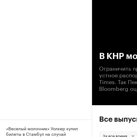
00
В КНР мо
Ограничить п
устное распор
Times. Так Пе
Bloomberg оц
Все выпу
«Веселый молочник» Уолкер купил
билеты в Стамбул на случай
За все время