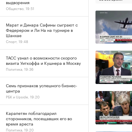
выдворения
Общество, 19:51
Марат и Динара Сафины сыграют с
Федерером и Ли На на турнире в
Шанхае
Спорт, 19:48
ТАСС узнал о возможности скорого
визита Уиткоффа и Кушнера в Москву
Политика, 19:36
Семь признаков успешного бизнес-
центра
РБК и Upside, 19:20
Карапетян поблагодарил
сторонников, посещавших его во
время ареста
Политика, 19:20