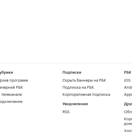
убрики
Подписки
РБК
рхив программ
Скрыть баннеры на РБК
iOS
ечерний РБК
Подписка на РБК
And
 телеканале
Корпоративная подписка
AppG
одключение
Уведомления
Дру
RSS
Обл
Кор
дом
Хос