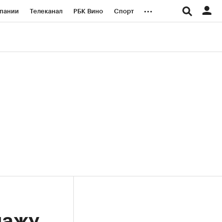
...
пании
Телеканал
РБК Вино
Спорт
ые проекты
Город
Стиль
Крипто
Спецпроекты СПб
логии и медиа
Финансы
дажу