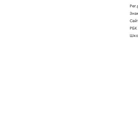
Рег
Зна
Сайт
РБК
Шко