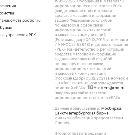
1995–2026
. Сообщения и материалы
.решения
информационного агентства «РБК»
(свидетельство о регистрации
комства
средства массовой информации
 знакомств podbor.ru
выдано Федеральной службой
по надзору в сфере связи,
 Курсы
информационных технологий
ла управления РБК
и массовых коммуникаций
(Роскомнадзор) 09.12.2015 за номером
ИА №ФС77-63848) и сетевого издания
«РБК» (свидетельство о регистрации
средства массовой информации
выдано Федеральной службой
по надзору в сфере связи,
информационных технологий
и массовых коммуникаций
(Роскомнадзор) 03.12.2021 за номером
ЭЛ №ФС77-82385) сопровождаются
пометкой «РБК».
letters@rbc.ru
18+
Владельцем сайта является
информационное агентство «РБК».
Данные предоставлены:
Мосбиржа
,
Санкт-Петербургская биржа
.
Индексы облигаций предоставлены
Cbonds.
Чтобы отправить редакции