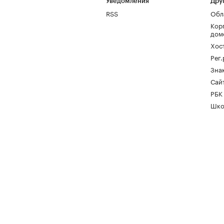
Уведомления
Дру
RSS
Обл
Кор
дом
Хос
Рег
Зна
Сайт
РБК
Шко