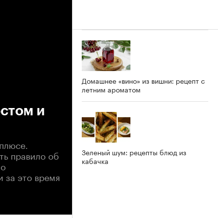
Домашнее «вино» из вишни: рецепт с
летним ароматом
стом и
плюсе.
Зеленый шум: рецепты блюд из
ть правило об
кабачка
ло
и за это время