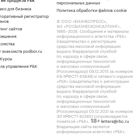
гие продукты РБК
персональных данных
ако для бизнеса
Политика обработки файлов cookie
поративный регистратор
енов
© ООО «БИЗНЕСПРЕСС»,
АО «РОСБИЗНЕСКОНСАЛТИНГ»,
тинг сайтов
1995–2026
. Сообщения и материалы
.решения
информационного агентства «РБК»
(свидетельство о регистрации
комства
средства массовой информации
 знакомств podbor.ru
выдано Федеральной службой
по надзору в сфере связи,
 Курсы
информационных технологий
ла управления РБК
и массовых коммуникаций
(Роскомнадзор) 09.12.2015 за номером
ИА №ФС77-63848) и сетевого издания
«РБК» (свидетельство о регистрации
средства массовой информации
выдано Федеральной службой
по надзору в сфере связи,
информационных технологий
и массовых коммуникаций
(Роскомнадзор) 03.12.2021 за номером
ЭЛ №ФС77-82385) сопровождаются
пометкой «РБК».
letters@rbc.ru
18+
Владельцем сайта является
информационное агентство «РБК».