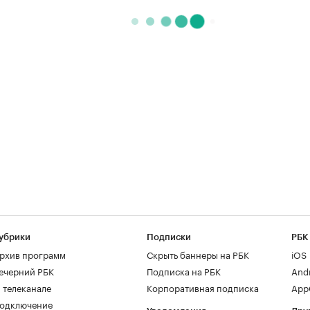
убрики
Подписки
РБК
рхив программ
Скрыть баннеры на РБК
iOS
ечерний РБК
Подписка на РБК
And
 телеканале
Корпоративная подписка
AppG
одключение