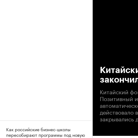
00
Китайск
закончил
Китайский фо
Позитивный и
автоматическ
действовало в
закрывались 
Как российские бизнес-школы
пересобирают программы под новую