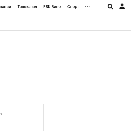
...
пании
Телеканал
РБК Вино
Спорт
ые проекты
Город
Стиль
Крипто
Спецпроекты СПб
логии и медиа
Финансы
се