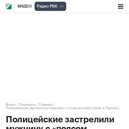
ВИДЕО
Видео
/
Передачи
/
Главное
/
Полицейские застрелили мужчину с «поясом смертника» в Париже
Полицейские застрелили
мужчину с «поясом