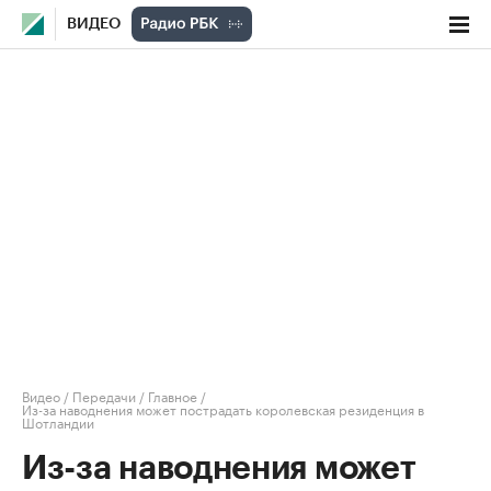
ВИДЕО
Видео
/
Передачи
/
Главное
/
Из-за наводнения может пострадать королевская резиденция в
Шотландии
Из-за наводнения может