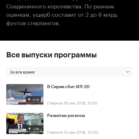
Соединенного королевства. По разным
оценкам, ущерб составит от 2 до 6 млрд
фунтов стерлингов.
Все выпуски программы
За все время
В Сирии сбит ИЛ-20
5:10
Главное
18 сен 2018, 11:00
Развитие региона
1:35
Главное
13 сен 2018, 10:00