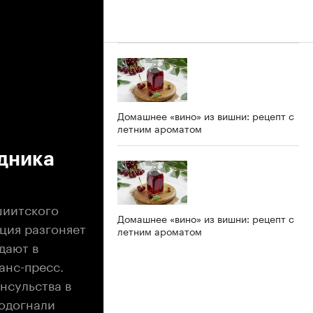
Домашнее «вино» из вишни: рецепт с
летним ароматом
дника
шиитского
Домашнее «вино» из вишни: рецепт с
ция разгоняет
летним ароматом
дают в
анс-пресс.
онсульства в
подогнали