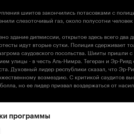
упления шиитов закончились потасовками с полиц
енили слезоточивый газ, около полусотни человек
но здание дипмиссии, открытое здесь всего два д
отесты идут вторые сутки. Полиция сдерживает то
азгрома саудовского посольства. Шииты пришли с
ем улицы - в честь Аль-Нимра. Тегеран и Эр-Рияд
ста. Духовный лидер республики сказал, что Эр-Р
божественному возмездию. С критикой саудитов вы
болла, но ее лидер призвал воздержаться от насил
ски программы