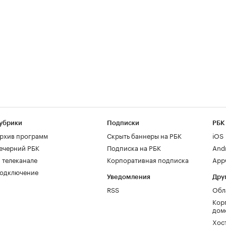
убрики
Подписки
РБК
рхив программ
Скрыть баннеры на РБК
iOS
ечерний РБК
Подписка на РБК
And
 телеканале
Корпоративная подписка
AppG
одключение
Уведомления
Дру
RSS
Обл
Кор
дом
Хос