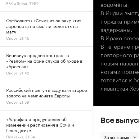
водомёты.
РБК и Stone, 21:59
В Индии выст
порядка прим
Футболисты «Сочи» из-за закрытия
аэропорта не смогли вылететь на
задержаны.
матч
В Ираке сожже
Спорт, 21:45
В Тегеране пр
повторного р
Винисиус продлил контракт с
«Реалом» на фоне слухов об уходе в
новым названи
«Арсенал»
нотами проте
Спорт, 21:42
готовится к 
ливанская Хез
Российский прыгун в воду взял второе
золото на чемпионате Европы
Спорт, 21:39
«Аэрофлот» предупредил об
Все выпу
изменении расписания в Сочи и
Геленджике
Политика, 21:34
За все время