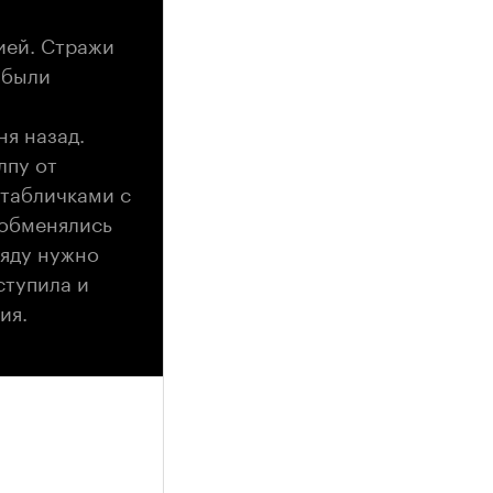
ией. Стражи
 были
ня назад.
лпу от
 табличками с
 обменялись
ияду нужно
ступила и
ия.