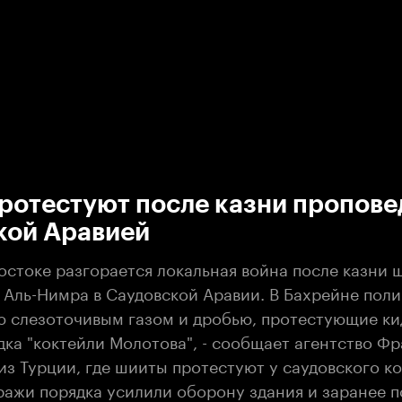
:00
/
00:00
ротестуют после казни пропове
кой Аравией
остоке разгорается локальная война после казни 
 Аль-Нимра в Саудовской Аравии. В Бахрейне поли
 слезоточивым газом и дробью, протестующие ки
ка "коктейли Молотова", - сообщает агентство Фр
 из Турции, где шииты протестуют у саудовского к
ражи порядка усилили оборону здания и заранее 