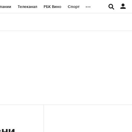
...
пании
Телеканал
РБК Вино
Спорт
ые проекты
Город
Стиль
Крипто
Спецпроекты СПб
логии и медиа
Финансы
зни