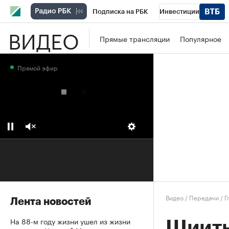
Подписка на РБК
Инвестиции
ВИДЕО
Школа управления РБК
РБК Образова
Прямые трансляции
Популярное
РБК Бизнес-среда
Дискуссионный клу
Прямой эфир
Конференции СПб
Спецпроекты
П
Рынок наличной валюты
Видео
/
Передачи
/
Г
Лента новостей
На 88-м году жизни ушел из жизни
Шииты