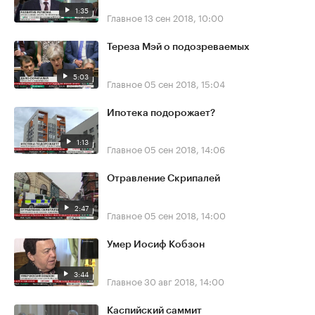
1:35
Главное
13 сен 2018, 10:00
Тереза Мэй о подозреваемых
5:03
Главное
05 сен 2018, 15:04
Ипотека подорожает?
1:13
Главное
05 сен 2018, 14:06
Отравление Скрипалей
2:47
Главное
05 сен 2018, 14:00
Умер Иосиф Кобзон
3:44
Главное
30 авг 2018, 14:00
Каспийский саммит