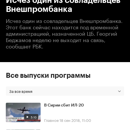
Исчез один из совладельцев
Внешпромбанка
Исчез один из совладельцев Внешпромбанка.
Этот банк сейчас находится под временной
администрацией, назначенной ЦБ. Георгий
Беджамов неделю не выходит на связь,
сообщает РБК.
Все выпуски программы
За все время
В Сирии сбит ИЛ-20
5:10
Главное
18 сен 2018, 11:00