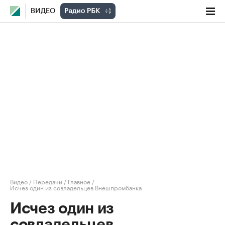
ВИДЕО
Видео
/
Передачи
/
Главное
/
Исчез один из совладельцев Внешпромбанка
Исчез один из
совладельцев