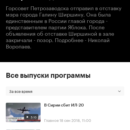
Горсовет Петрозаводска отправил в отставку
мэра города Галину Ширшину. Она была
единственным в России главой города -
представителем партии Яблока. После
объявления об отставке Ширшиной в зале
закричали - позор. Подробнее - Николай
Воропаев.
Все выпуски программы
За все время
В Сирии сбит ИЛ-20
5:10
Главное
18 сен 2018, 11:00