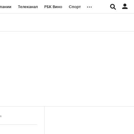
...
пании
Телеканал
РБК Вино
Спорт
ые проекты
Город
Стиль
Крипто
Спецпроекты СПб
логии и медиа
Финансы
я