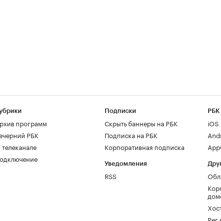
убрики
Подписки
РБК
рхив программ
Скрыть баннеры на РБК
iOS
ечерний РБК
Подписка на РБК
And
 телеканале
Корпоративная подписка
AppG
одключение
Уведомления
Дру
RSS
Обл
Кор
дом
Хос
Рег