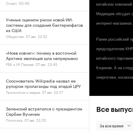
Спорт, 00:06
китайских компаний 
Медведев обсудит с
Ученые оценили риски новой ИИ-
интернет-магазинах.
системы для создания бактериофагов
из США
Общество, 07 авг, 23:52
Ранее российский п
председателем КНР 
«Ноев ковчег»: почему в восточной
Арктике эволюция шла непрерывно
китайского парламе
РБК и УК Первая, 07 авг, 23:45
Кэцяном. А на след
энергетики, космона
Сооснователь Wikipedia назвал ее
рупором пропаганды под эгидой ЦРУ
Технологии и медиа, 07 авг, 23:27
Зеленский встретился с президентом
Все выпу
Сербии Вучичем
Политика, 07 авг, 23:20
За все время