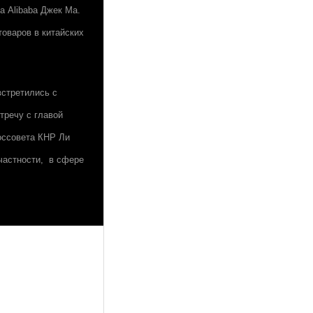
а Alibaba Джек Ма.
товаров в китайских
встретились с
тречу с главой
оссовета КНР Ли
частности, в сфере