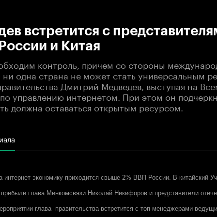
:00
/
00:00
ев встретится с представителям
России и Китая
обходим контроль, причем со стороны междунар
- ни одна страна не может стать универсальным р
 правительства Дмитрий Медведев, выступая на Вс
по управлению интернетом. При этом он подчеркн
еть должна оставаться открытым ресурсом.
иала
а интернет-экономику приходится свыше 2% ВВП России. В китайский У
прибыли глава Минкомсвязи Николай Никифоров и представители отечес
мероприятии глава правительства встретится с топ-менеджерами ведущи