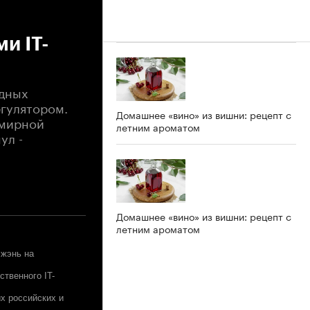
и IT-
одных
егулятором.
Домашнее «вино» из вишни: рецепт с
емирной
летним ароматом
ул -
Домашнее «вино» из вишни: рецепт с
летним ароматом
чжэнь на
твенного IT-
х российских и