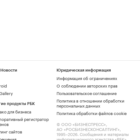
 Новости
Юридическая информация
Информация об ограничениях
roid
О соблюдении авторских прав
allery
Пользовательское соглашение
Политика в отношении обработки
гие продукты РБК
персональных данных
ако для бизнеса
Политика обработки файлов cookie
поративный регистратор
енов
© ООО «БИЗНЕСПРЕСС»,
АО «РОСБИЗНЕСКОНСАЛТИНГ»,
тинг сайтов
1995–2026
. Сообщения и материалы
.решения
информационного агентства «РБК»