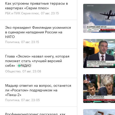
Как устроены приватные террасы в
квартирах «Серии плюс»
РБК и ПИК Серия плюс, 07 авг, 23:15
Экс-президент Финляндии усомнился
в сценарии нападения России на
НАТО
Политика, 07 авг, 23:15
Глава «Эксмо» назвал книгу, которая
поможет стать «лучшей версией
себя»
РАДИО
Общество, 07 авг, 23:08
Мадьяр ответил на вопрос, останется
ли «Росатом» подрядчиком на
«Пакш-2»
Политика, 07 авг, 23:05
Росфинмониторинг рассказал, как