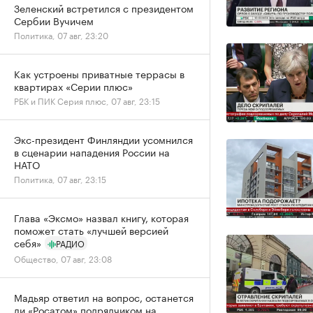
Зеленский встретился с президентом
Сербии Вучичем
Политика, 07 авг, 23:20
Как устроены приватные террасы в
квартирах «Серии плюс»
РБК и ПИК Серия плюс, 07 авг, 23:15
Экс-президент Финляндии усомнился
в сценарии нападения России на
НАТО
Политика, 07 авг, 23:15
Глава «Эксмо» назвал книгу, которая
поможет стать «лучшей версией
себя»
РАДИО
Общество, 07 авг, 23:08
Мадьяр ответил на вопрос, останется
ли «Росатом» подрядчиком на