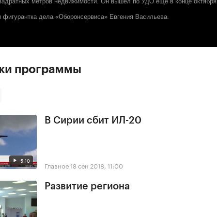
адратных метров недвижимости. Он вышел по УДО ещё в конце октября
я фигурантка дела «Оборонсервиса» Евгения Васильева.
ски программы
В Сирии сбит ИЛ-20
5:10
Главное
18 сен 2018, 11:00
Развитие региона