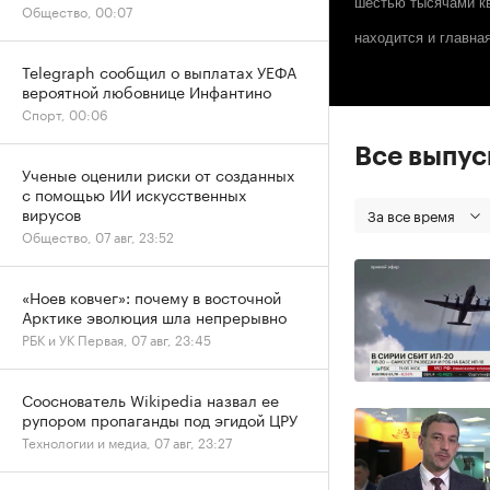
шестью тысячами кв
Общество, 00:07
находится и главна
Telegraph сообщил о выплатах УЕФА
вероятной любовнице Инфантино
Спорт, 00:06
Все выпу
Ученые оценили риски от созданных
с помощью ИИ искусственных
вирусов
За все время
Общество, 07 авг, 23:52
«Ноев ковчег»: почему в восточной
Арктике эволюция шла непрерывно
РБК и УК Первая, 07 авг, 23:45
Сооснователь Wikipedia назвал ее
рупором пропаганды под эгидой ЦРУ
Технологии и медиа, 07 авг, 23:27