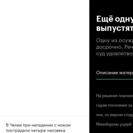
00
Ещё одн
выпустят
Одну из осуж
досрочно. Реч
суд удовлетво
Описание матер
На решения повлиял
годам поселения за
она, по версии сле
В Чехии при нападении с ножом
Минобороны ущерб в
пострадали четыре человека