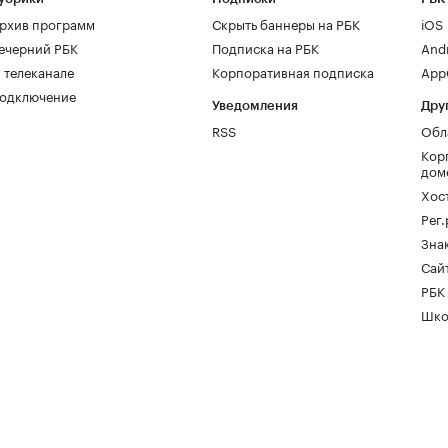
рхив программ
Скрыть баннеры на РБК
iOS
ечерний РБК
Подписка на РБК
And
 телеканале
Корпоративная подписка
AppG
одключение
Уведомления
Дру
RSS
Обл
Кор
дом
Хос
Рег
Зна
Сайт
РБК
Шко