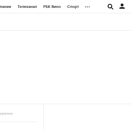
...
пании
Телеканал
РБК Вино
Спорт
ые проекты
Город
Стиль
Крипто
Спецпроекты СПб
логии и медиа
Финансы
осрочно