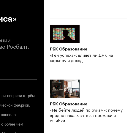
иса»
онии
во Росбалт,
РБК Образование
«Ген успеха»: влияет ли ДНК на
карьеру и доход
приговорили к трём
РБК Образование
ческой фабрики,
«Не бейте людей по рукам»: почему
вредно наказывать за промахи и
 нанесла
ошибки
 с более чем