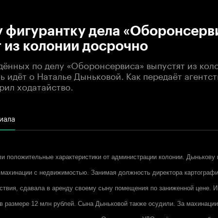
:00
/
00:00
у фигурантку дела «Оборонсерв
 из колонии досрочно
дённых по делу «Оборонсервиса» выпустят из кол
ь идёт о Наталье Дыньковой. Как передаёт агентст
рил ходатайство.
иала
и положительные характеристики от администрации колонии. Дынькову 
 махинации с недвижимостью. Занимая должность директора картографи
дствия, сдавала в аренду своему сыну помещения по заниженной цене. И
 размере 12 млн рублей. Сына Дыньковой также осудили. За махинации