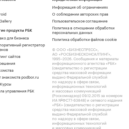
Информация об ограничениях
roid
О соблюдении авторских прав
allery
Пользовательское соглашение
Политика в отношении обработки
гие продукты РБК
персональных данных
ако для бизнеса
Политика обработки файлов cookie
поративный регистратор
енов
© ООО «БИЗНЕСПРЕСС»,
АО «РОСБИЗНЕСКОНСАЛТИНГ»,
тинг сайтов
1995–2026
. Сообщения и материалы
.решения
информационного агентства «РБК»
(свидетельство о регистрации
комства
средства массовой информации
 знакомств podbor.ru
выдано Федеральной службой
по надзору в сфере связи,
 Курсы
информационных технологий
ла управления РБК
и массовых коммуникаций
(Роскомнадзор) 09.12.2015 за номером
ИА №ФС77-63848) и сетевого издания
«РБК» (свидетельство о регистрации
средства массовой информации
выдано Федеральной службой
по надзору в сфере связи,
информационных технологий
и массовых коммуникаций