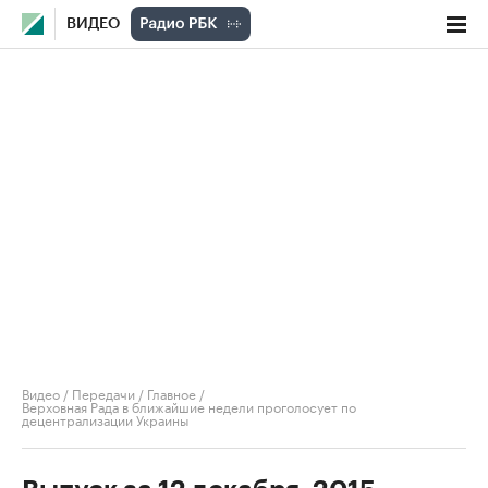
ВИДЕО
Видео
/
Передачи
/
Главное
/
Верховная Рада в ближайшие недели проголосует по
децентрализации Украины