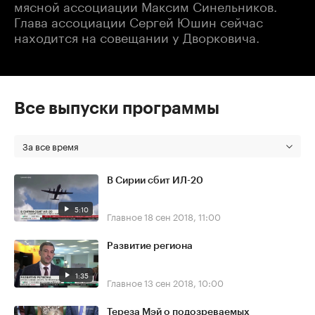
мясной ассоциации Максим Синельников.
Глава ассоциации Сергей Юшин сейчас
находится на совещании у Дворковича.
Все выпуски программы
За все время
В Сирии сбит ИЛ-20
5:10
Главное
18 сен 2018, 11:00
Развитие региона
1:35
Главное
13 сен 2018, 10:00
Тереза Мэй о подозреваемых