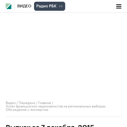
ВИДЕО
Видео
/
Передачи
/
Главное
/
Успех французских националистов на региональных выборах.
Обсуждение с экспертом