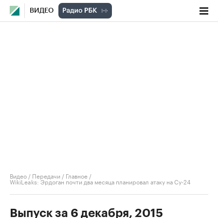
ВИДЕО
Видео
/
Передачи
/
Главное
/
WikiLeaks: Эрдоган почти два месяца планировал атаку на Су-24
Выпуск за 6 декабря, 2015