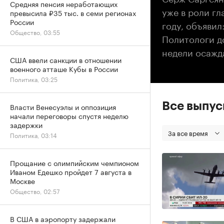
Средняя пенсия неработающих
уже в роли гл
превысила ₽35 тыс. в семи регионах
России
году, объявил
Общество, 03:55
Политологи д
недели осажд
США ввели санкции в отношении
военного атташе Кубы в России
Политика, 03:25
Все выпу
Власти Венесуэлы и оппозиция
начали переговоры спустя неделю
задержки
За все время
Политика, 03:14
Прощание с олимпийским чемпионом
Иваном Едешко пройдет 7 августа в
Москве
Общество, 02:57
В США в аэропорту задержали