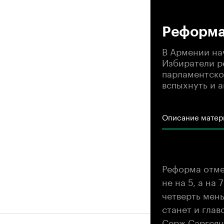
00
Реформа
В Армении на
Избиратели р
парламентской
вспыхнуть и а
Описание матер
Реформа отме
не на 5, а на
четверть мен
станет и глав
Серж Саргсян