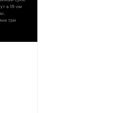
ут в 18-ом
ю.
яне три