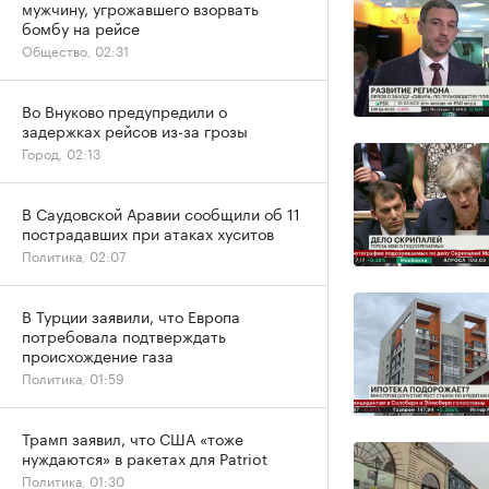
мужчину, угрожавшего взорвать
бомбу на рейсе
Общество, 02:31
Во Внуково предупредили о
задержках рейсов из-за грозы
Город, 02:13
В Саудовской Аравии сообщили об 11
пострадавших при атаках хуситов
Политика, 02:07
В Турции заявили, что Европа
потребовала подтверждать
происхождение газа
Политика, 01:59
Трамп заявил, что США «тоже
нуждаются» в ракетах для Patriot
Политика, 01:30