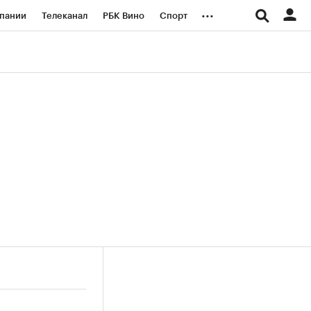
...
пании
Телеканал
РБК Вино
Спорт
ые проекты
Город
Стиль
Крипто
Спецпроекты СПб
логии и медиа
Финансы