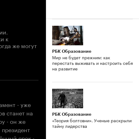
ии.
и к
огда же могут
РБК Образование
Мир не будет прежним: как
перестать выживать и настроить себя
на развитие
амент - уже
ов станет на
РБК Образование
у - он же
«Теория болтовни». Ученые раскрыли
тайну лидерства
о президент
ённый срок -