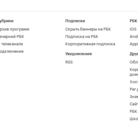
убрики
Подписки
РБК
рхив программ
Скрыть баннеры на РБК
iOS
ечерний РБК
Подписка на РБК
And
 телеканале
Корпоративная подписка
AppG
одключение
Уведомления
Дру
RSS
Обл
Кор
дом
Хос
Рег
Зна
Сайт
РБК
Шко