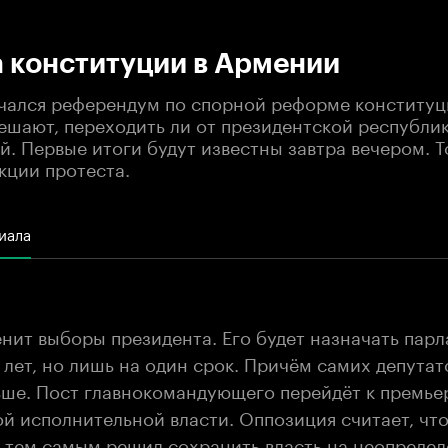
:00
/
00:00
 конституции в Армении
чался референдум по спорной реформе конституц
ешают, переходить ли от президентской республик
. Первые итоги будут известны завтра вечером. Т
кции протеста.
иала
нит выборы президента. Его будет назначать парл
 7 лет, но лишь на один срок. Причём самих депутат
ьше. Пост главнокомандующего перейдёт к премьер
ой исполнительной власти. Оппозиция считает, чт
 тем самым решил сохранить власть на неопредел