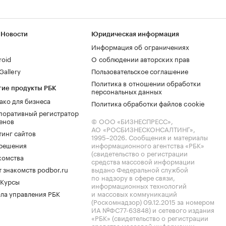
 Новости
Юридическая информация
Информация об ограничениях
roid
О соблюдении авторских прав
allery
Пользовательское соглашение
Политика в отношении обработки
гие продукты РБК
персональных данных
ако для бизнеса
Политика обработки файлов cookie
поративный регистратор
енов
© ООО «БИЗНЕСПРЕСС»,
АО «РОСБИЗНЕСКОНСАЛТИНГ»,
тинг сайтов
1995–2026
. Сообщения и материалы
.решения
информационного агентства «РБК»
(свидетельство о регистрации
комства
средства массовой информации
 знакомств podbor.ru
выдано Федеральной службой
по надзору в сфере связи,
 Курсы
информационных технологий
ла управления РБК
и массовых коммуникаций
(Роскомнадзор) 09.12.2015 за номером
ИА №ФС77-63848) и сетевого издания
«РБК» (свидетельство о регистрации
средства массовой информации