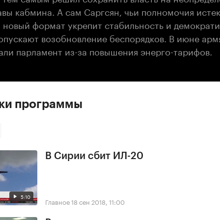
авы кабмина. А сам Саргсян, чьи полномочия истек
: новый формат укрепит стабильность и демократи
опускают возобновление беспорядков. В июне арм
али парламент из-за повышения энерго-тарифов.
ски программы
В Сирии сбит ИЛ-20
5:10
Главное
18 сен 2018, 11:00