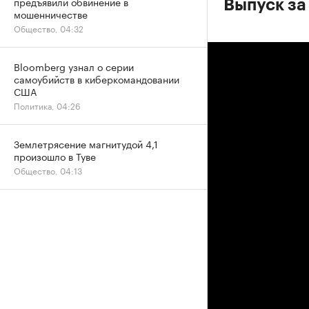
предъявили обвинение в
Выпуск за
мошенничестве
Общество, 04:32
Bloomberg узнал о серии
самоубийств в киберкомандовании
США
Политика, 04:26
Землетрясение магнитудой 4,1
произошло в Туве
Общество, 04:13