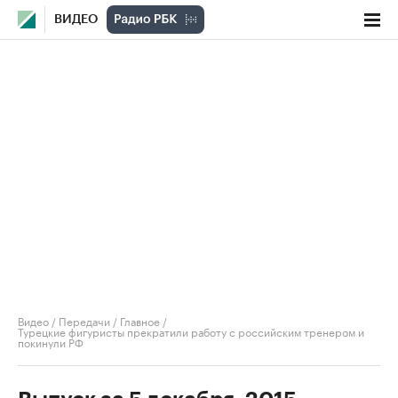
ВИДЕО
Видео
/
Передачи
/
Главное
/
Турецкие фигуристы прекратили работу с российским тренером и
покинули РФ