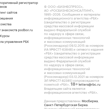
поративный регистратор
енов
© ООО «БИЗНЕСПРЕСС»,
АО «РОСБИЗНЕСКОНСАЛТИНГ»,
тинг сайтов
1995–2026
. Сообщения и материалы
.решения
информационного агентства «РБК»
(свидетельство о регистрации
комства
средства массовой информации
 знакомств podbor.ru
выдано Федеральной службой
по надзору в сфере связи,
 Курсы
информационных технологий
ла управления РБК
и массовых коммуникаций
(Роскомнадзор) 09.12.2015 за номером
ИА №ФС77-63848) и сетевого издания
«РБК» (свидетельство о регистрации
средства массовой информации
выдано Федеральной службой
по надзору в сфере связи,
информационных технологий
и массовых коммуникаций
(Роскомнадзор) 03.12.2021 за номером
ЭЛ №ФС77-82385) сопровождаются
пометкой «РБК».
letters@rbc.ru
18+
Владельцем сайта является
информационное агентство «РБК».
Данные предоставлены:
Мосбиржа
,
Санкт-Петербургская биржа
.
Индексы облигаций предоставлены