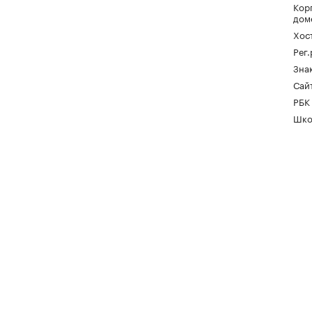
Кор
дом
Хос
Рег
Зна
Сайт
РБК
Шко