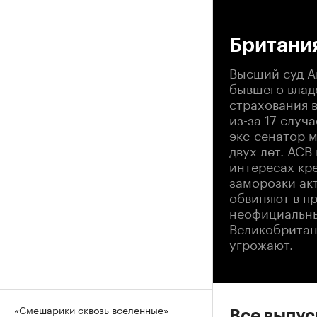
00
Британия
Высший суд А
бывшего влад
страхования в
из-за 17 случ
экс-сенатор 
двух лет. АСВ
интересах кр
заморозки акт
обвиняют в п
неофициальны
Великобритани
угрожают.
«Смешарики сквозь вселенные»
Все выпу