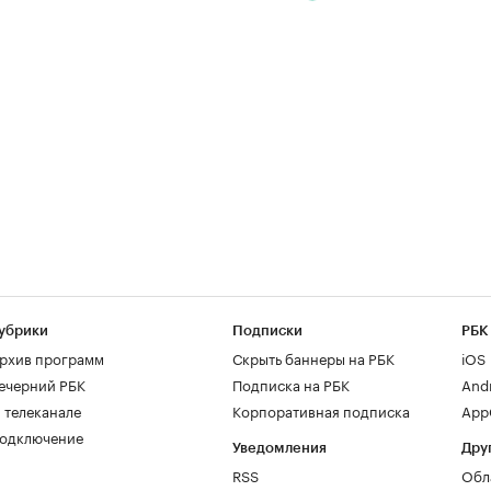
убрики
Подписки
РБК
рхив программ
Скрыть баннеры на РБК
iOS
ечерний РБК
Подписка на РБК
And
 телеканале
Корпоративная подписка
AppG
одключение
Уведомления
Дру
RSS
Обл