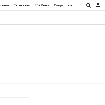
...
пании
Телеканал
РБК Вино
Спорт
ые проекты
Город
Стиль
Крипто
Спецпроекты СПб
логии и медиа
Финансы