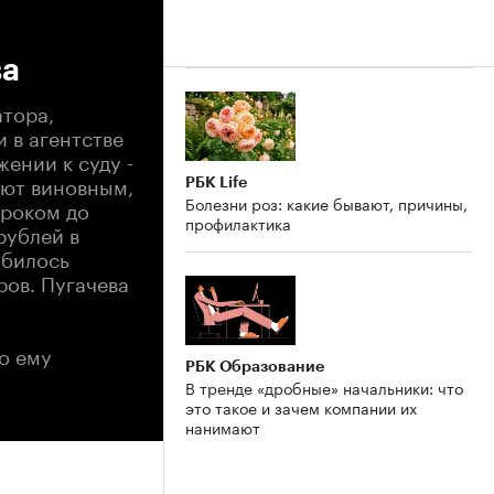
ва
атора,
 в агентстве
ении к суду -
ают виновным,
РБК Life
Болезни роз: какие бывают, причины,
сроком до
профилактика
рублей в
обилось
ров. Пугачева
то ему
РБК Образование
В тренде «дробные» начальники: что
это такое и зачем компании их
нанимают