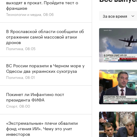
выходят в прокат. Пройдите тест о
франшизе
Технологии и медиа, 08:06
За все время
В Ярославской области сообщили об
отражении самой массовой атаки
дронов
Политика, 08:05
ВС России поразили в Черном море у
Одессы два украинских сухогруза
Политика, 08:01
Покинет ли Инфантино пост
президента ФИФА
Спорт, 08:00
«Экстремальные» плечи обвалили
фонд «гения ИИ». Чему это учит
инвесторов