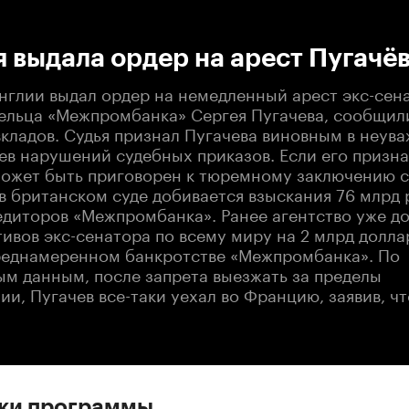
:00
/
00:00
 выдала ордер на арест Пугачё
нглии выдал ордер на немедленный арест экс-сен
ельца «Межпромбанка» Сергея Пугачева, сообщили
кладов. Судья признал Пугачева виновным в неуваж
аев нарушений судебных приказов. Если его призн
может быть приговорен к тюремному заключению 
 в британском суде добивается взыскания 76 млрд 
едиторов «Межпромбанка». Ранее агентство уже д
ивов экс-сенатора по всему миру на 2 млрд долла
реднамеренном банкротстве «Межпромбанка». По
м данным, после запрета выезжать за пределы
и, Пугачев все-таки уехал во Францию, заявив, ч
ски программы