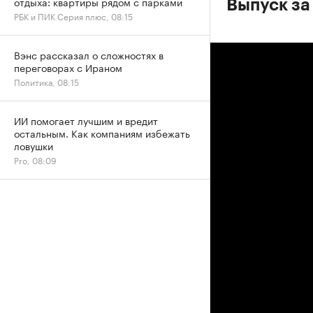
отдыха: квартиры рядом с парками
Выпуск за
РБК и ПИК Серия плюс, 08:15
Вэнс рассказал о сложностях в
переговорах с Ираном
Политика, 08:15
ИИ помогает лучшим и вредит
остальным. Как компаниям избежать
ловушки
Pro, 08:09