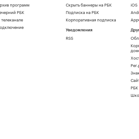
рхив программ
Скрыть баннеры на РБК
iOS
ечерний РБК
Подписка на РБК
And
 телеканале
Корпоративная подписка
AppG
одключение
Уведомления
Дру
RSS
Обл
Кор
дом
Хос
Рег
Зна
Сайт
РБК
Шко