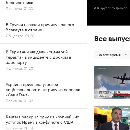
беспилотника
а в администрации 
Политика, 01:33
В Грузии назвали причину полного
блэкаута в стране
Общество, 01:28
Все выпу
В Германии увидели «сценарий
За все время
теракта» в инциденте с дроном в
аэропорту
Политика, 01:20
Украина признала угрозой
нацбезопасности актрису из сериала
«СашаТаня»
Политика, 01:02
Reuters раскрыл одну из крупнейших
уступок Ирану в конфликте с США
Политика, 00:51