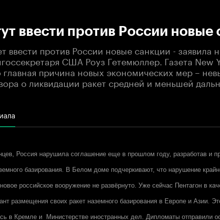
:00
/
00:00
т ввести против России новые 
 ввести против России новые санкции - заявила 
мгоссекретаря США Роуз Гетемюллер. Газета New Y
о главная причина новых экономических мер – не
вора о ликвидации ракет средней и меньшей дальн
иала
цев, Россия нарушила соглашение еще в прошлом году, разработав и п
земного базирования. В Белом доме подчеркивают, что нарушение крайн
 новое российское вооружение не развёрнуто. Уже сейчас Пентагон в кач
ант размещения своих ракет наземного базирования в Европе и Азии. Э
сь в Кремле и Министерстве иностранных дел. Дипломаты отправили о