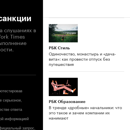
санкции
на слушаниях в
ork Times
выполнение
ости.
РБК Стиль
Одиночество, монастырь и «дача-
вита»: как провести отпуск без
путешествия
ротестировав
е серьезное,
РБК Образование
В тренде «дробные» начальники: что
естве ответа
это такое и зачем компании их
нанимают
той информацией
фициальный запрос,