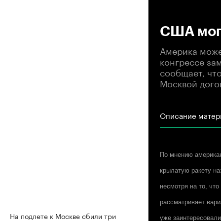
00
США могу
Америка может
конгрессе за
сообщает, чт
Москвой дого
Описание матер
По мнению американ
крылатую ракету на
несмотря на то, что
рассматривает вари
На подлете к Москве сбили три
уже заинтересовали