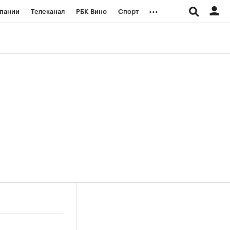
...
пании
Телеканал
РБК Вино
Спорт
ые проекты
Город
Стиль
Крипто
Спецпроекты СПб
логии и медиа
Финансы