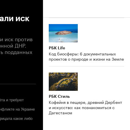
али иск
и иск против
нной ДНР.
РБК Life
ть подданных
Код биосферы: 6 документальных
проектов о природе и жизни на Земле
РБК Стиль
ёта и требуют
Кофейня в пещере, древний Дербент
и искусство: как познакомиться с
онфликте на Украине
Дагестаном
трицала какое либо