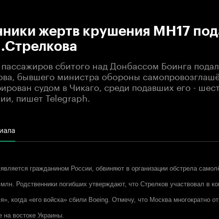
:00
/
00:00
нники жертв крушения MH17 под
И.Стрелкова
 пассажиров сбитого над Донбассом Боинга подал
ова, бывшего министра обороны самопровозглашё
ирован судом в Чикаго, среди подавших его - шес
ии, пишет Telegraph.
иала
 является гражданином России, обвиняют в организации обстрела самол
 млн. Родственники погибших утверждают, что Стрелков участвовал в к
», когда «его войска» сбили Boeing. Отмечу, что Москва многократно о
е на востоке Украины.