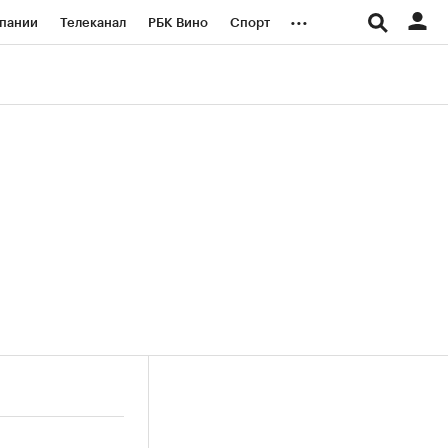
...
пании
Телеканал
РБК Вино
Спорт
ые проекты
Город
Стиль
Крипто
Спецпроекты СПб
логии и медиа
Финансы