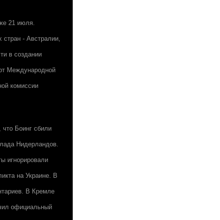
же 21 июля.
 стран - Австралии,
ти в создании
ерт Международной
ной комиссии
 что Боинг сбили
клада Нидерландов.
ты игнорировали
икта на Украине. В
нтариев. В Кремле
учил официальный