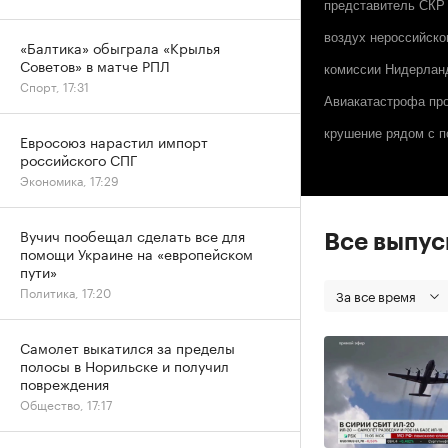
представитель СКР 
воздух нероссийско
«Балтика» обыграла «Крылья
Советов» в матче РПЛ
комиссии Нидерланд
Спорт, 17:31
Авиакатастрофа про
крушение рядом с п
Евросоюз нарастил импорт
российского СПГ
Экономика, 17:29
Вучич пообещал сделать все для
Все выпу
помощи Украине на «европейском
пути»
Политика, 17:20
За все время
Самолет выкатился за пределы
полосы в Норильске и получил
повреждения
Общество, 17:17