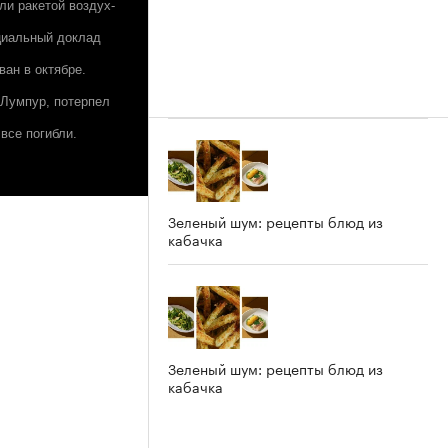
ли ракетой воздух-
ициальный доклад
ан в октябре.
-Лумпур, потерпел
все погибли.
Зеленый шум: рецепты блюд из
кабачка
Зеленый шум: рецепты блюд из
кабачка