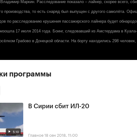
Владимир Маркин. Расследование показало – лайнер, скорее всего, сби
го производства, то есть снаряд был выпущен с другого самолёта. Оф
ов по расследованию крушения пассажирского лайнера будет обнародов
изошла 17 июля 2014 года. Боинг, следовавший из Амстердама в Куала
осёлком Грабово в Донецкой области. На борту находились 298 человек, 
ски программы
В Сирии сбит ИЛ-20
5:10
Главное
18 сен 2018, 11:00