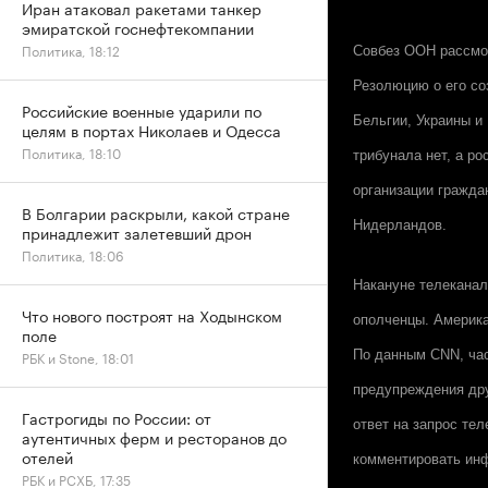
Иран атаковал ракетами танкер
эмиратской госнефтекомпании
Политика, 18:12
Совбез ООН рассмот
Резолюцию о его со
Российские военные ударили по
Бельгии, Украины и
целям в портах Николаев и Одесса
Политика, 18:10
трибунала нет, а р
организации гражда
В Болгарии раскрыли, какой стране
Нидерландов.
принадлежит залетевший дрон
Политика, 18:06
Накануне телекана
Что нового построят на Ходынском
ополченцы. Америка
поле
По данным
CNN
, ч
РБК и Stone, 18:01
предупреждения дру
Гастрогиды по России: от
ответ на запрос те
аутентичных ферм и ресторанов до
отелей
комментировать и
РБК и РСХБ, 17:35