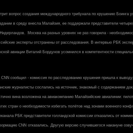
рит вопрос создания международного трибунала по крушению Боинга у
здании в среду внесла Малайзия, ее поддержали представители четырех
 Нидерландов. Москва на разных уровнях не раз говорила - необходимос
оссийские эксперты отстранены от расследования. В интервью РБК эксп
нской авиации Виталий Бордунов усомнился в компетентности специаль
л
CNN
сообщил - комиссия по расследованию крушения пришла к выводу,
нские журналисты сослались на источник, знакомый с содержанием до
астично вина возложена на авиакомпанию Малайзийские авиалинии: пило
гих стран о необходимости избегать полётов над зонами военного конфл
леканала РБК представители голландской комиссии отказались от комме
нформацию
CNN
отказались. Другую версию случившегося накануне озв