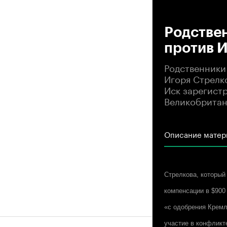
00
Родстве
против 
Родственники
Игоря Стрелк
Иск зарегистр
Великобритан
Описание матер
Стрелкова, который
компенсации в $900
«с одобрения Кремля
участие в конфликт