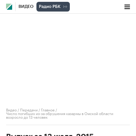
ВИДЕО
Видео
/
Передачи
/
Главное
/
Число погибших из-за обрушения казармы в Омской области
возросло до 13 человек