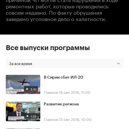
ремонтных работ, которые проводились
совсем недавно. По факту обрушения
заведено уголовное дело о халатности.
Все выпуски программы
За все время
В Сирии сбит ИЛ-20
5:10
Главное
18 сен 2018, 11:00
Развитие региона
1:35
Главное
13 сен 2018, 10:00