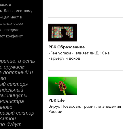
йших и
ам Ланьо местному
ойцам мест в
нальных сфер
м переделе
тот конфликт,
РБК Образование
«Ген успеха»: влияет ли ДНК на
карьеру и доход
трение, и есть
с оружием
а попятный и
его
вый сектор»
отдельный
 выдвинуты
РБК Life
 министра
Вирус Повассан: грозит ли эпидемия
вного
России
правый сектор
 Антон
то будут