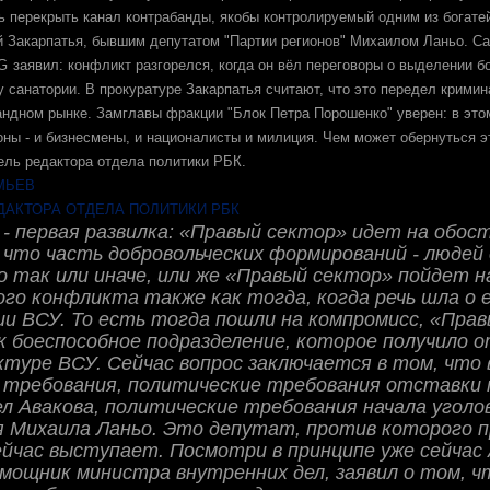
ь перекрыть канал контрабанды, якобы контролируемый одним ​из богате
 Закарпатья, бывшим депутатом "Партии регионов" Михаилом Ланьо. С
G
заявил: конфликт разгорелся, когда он вёл переговоры о выделении б
санатории. В прокуратуре Закарпатья считают, что это передел крими
андном рынке. Замглавы фракции "Блок Петра Порошенко" уверен: в это
оны - и бизнесмены, и националисты и милиция. Чем может обернуться э
ель редактора отдела политики РБК.
МЬЕВ
ДАКТОРА ОТДЕЛА ПОЛИТИКИ РБК
 - первая развилка: «Правый сектор» идет на обос
что часть добровольческих формирований - людей 
 так или иначе, или же «Правый сектор» пойдет н
го конфликта также как тогда, когда речь шла о 
ии ВСУ. То есть тогда пошли на компромисс, «Пра
к боеспособное подразделение, которое получило 
туре ВСУ. Сейчас вопрос заключается в том, что
 требования, политические требования отставки
л Авакова, политические требования начала уголо
я Михаила Ланьо. Это депутат, против которого 
ейчас выступает. Посмотри в принципе уже сейчас
мощник министра внутренних дел, заявил о том, ч