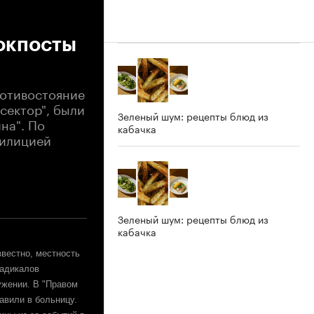
локпосты
ротивостояние
сектор", были
Зеленый шум: рецепты блюд из
на". По
кабачка
милицией
Зеленый шум: рецепты блюд из
кабачка
звестно, местность
радикалов
ужении. В "Правом
авили в больницу.