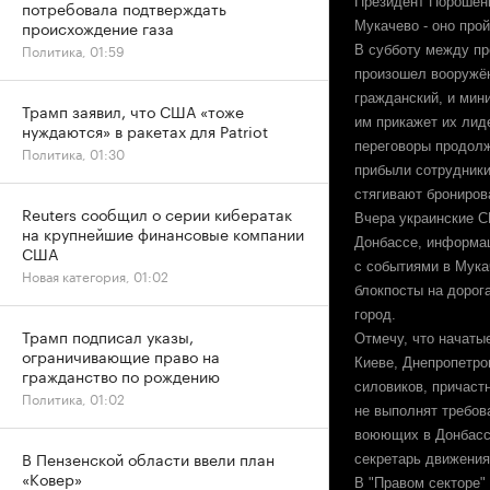
Президент Порошенк
потребовала подтверждать
происхождение газа
Мукачево - оно прой
Политика, 01:59
В субботу между пр
произошел вооружён
гражданский, и мин
Трамп заявил, что США «тоже
им прикажет их лиде
нуждаются» в ракетах для Patriot
переговоры продолж
Политика, 01:30
прибыли сотрудник
стягивают брониров
Reuters сообщил о серии кибератак
Вчера украинские С
на крупнейшие финансовые компании
Донбассе, информац
США
с событиями в Мука
Новая категория, 01:02
блокпосты на дорог
город.
Трамп подписал указы,
Отмечу, что начаты
ограничивающие право на
Киеве, Днепропетро
гражданство по рождению
силовиков, причаст
Политика, 01:02
не выполнят требов
воюющих в Донбассе
В Пензенской области ввели план
секретарь движения
«Ковер»
В "Правом секторе"