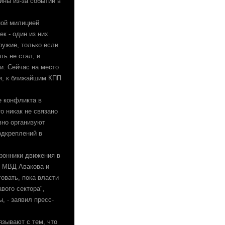
ины из-за событий в
ной милицией
к - один из них
ружие, только если
ть не стал, и
и. Сейчас на место
и, к ближайшим КПП
е конфликта в
о никак не связано
вно организуют
одкреплений в
оронники движения в
ы МВД Авакова и
овать, пока власти
вого сектора",
, - заявил пресс-
язывают с тем, что