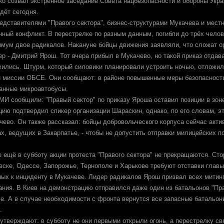
о созвал экстренное заседание Совета нацбезопасности и обороны Укра
дёт сегодня.
едставителями "Правого сектора", бизнес-структурами Мукачева и мест
ный конфликт. В перестрелке по разным данным, погибли до трёх челове
имум двое радикалов. Накануне бойцы движения заявляли, что сложат о
р - Дмитрий Ярош. Тот вчера прибыл в Мукачево, но такой приказ отдава
ились. Штурм, который силовики планировали устроить ночью, отложил
и миссии ОБСЕ. Они сообщают: в районе повышенные меры безопасност
анные микроавтобусы.
МИ сообщили: "Правый сектор" по приказу Яроша оставил позиции в зон
ию подтвердил спикер организации Шараскин, однако, по его словам, эт
чево. Он также рассказал: бойцы добровольческого корпуса сейчас акти
ах, ведущих в Закарпатье, - чтобы не допустить отправки милицейских п
е ещё в субботу акции протеста "Правого сектора" не прекращаются. Ст
вске, Одессе, Запорожье, Тернополе и Харькове требуют отставки глав
ных к инциденту в Мукачеве. Лидер радикалов Ярош призвал всех митинг
ания. В Киев на демонстрацию отправился даже один из батальонов "Пра
. А в случае необходимости с фронта вернутся все запасные батальоны
.
 утверждают: в субботу не они первыми открыли огонь, а перестрелку св