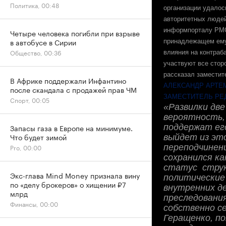
Политика, 00:48
организации удалос
авторитетных людей
информпорталу
PM
Четыре человека погибли при взрыве
в автобусе в Сирии
принадлежащем ему 
Общество, 00:36
влияния на контраб
участвуют все стор
рассказал заместит
В Африке поддержали Инфантино
АЛЕКСАНДР АРТЕ
после скандала с продажей прав ЧМ
ЗАМЕСТИТЕЛЬ РЕ
Спорт, 00:05
«Развилки две
вероятность, 
поддержат его
Запасы газа в Европе на минимуме.
Что будет зимой
выйдет из это
переподчинен
Pro, 00:00
сохранился ка
статус струк
Экс-глава Mind Money признала вину
политические
по «делу брокеров» о хищении ₽7
внутренних де
млрд
преследовани
Финансы, 00:00
собственно с
Геращенко, по