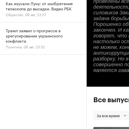
проведены вс
Как изучали Луну: от изобретения
деятельности
телескопа до высадки. Видео РБК
силовиков Зак
Общество, 06 авг, 23:57
задача борьбы
Порошенко об
закончен. И к
Трамп заявил о прогрессе в
урегулировании украинского
говорят, что
конфликта
настолько ос
Политика, 06 авг, 23:52
не можем, кон
антикоррупци
разборку. Но 
совершенно п
является гав
Все выпу
За все время