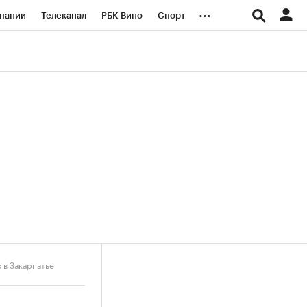
...
пании
Телеканал
РБК Вино
Спорт
ые проекты
Город
Стиль
Крипто
Спецпроекты СПб
логии и медиа
Финансы
 в Закарпатье