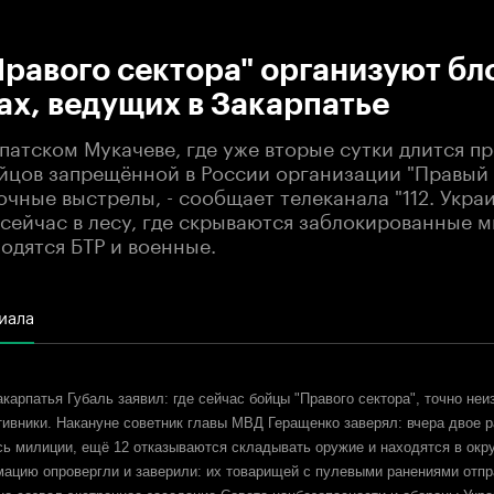
:00
/
00:00
равого сектора" организуют б
ах, ведущих в Закарпатье
патском Мукачеве, где уже вторые сутки длится п
йцов запрещённой в России организации "Правый 
ные выстрелы, - сообщает телеканала "112. Украи
сейчас в лесу, где скрываются заблокированные 
одятся БТР и военные.
иала
карпатья Губаль заявил: где сейчас бойцы "Правого сектора", точно неи
ивники. Накануне советник главы МВД Геращенко заверял: вчера двое 
ь милиции, ещё 12 отказываются складывать оружие и находятся в окр
мацию опровергли и заверили: их товарищей с пулевыми ранениями отпр