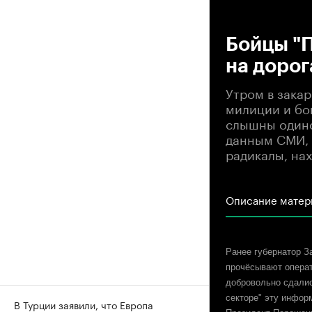
00
Бойцы "П
на дорог
Утром в закар
милиции и бо
слышны одиноч
данным СМИ, 
радикалы, нах
Описание матер
Ранее губернатор За
прочёсывают операт
добровольно сдалис
секторе" эту инфор
В Турции заявили, что Европа