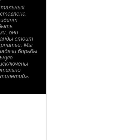
и
остальных
оставлена
езидент
быть
ми, они
абанды стоит
арпатье. Мы
задачи борьбы
льную
 исключены
ительно
ятилетий».