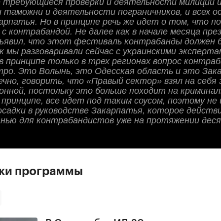
е требующиеся проверки и деятельности милиции 
 таможни и деятельности пограничников, и всех 
арпатья. Но в принципе речь же идет о том, что п
 с контрабандой. Не далее как в начале месяца пр
ъявил, что этот фестиваль контрабанды должен 
ак мы разговаривали сейчас с украинскими эксперта
 в принципе только в трех регионах вопрос контр
тро. Это Волынь, это Одесская область и это Зак
ечно, говорить, что «Правый сектор» взял на себя 
онной, постольку это больше походит на кримина
в принципе, все идет под таким соусом, поэтому не
осадки в руководстве Закарпатья, которое действ
анью для контрабандистов уже на протяжении дес
ски программы