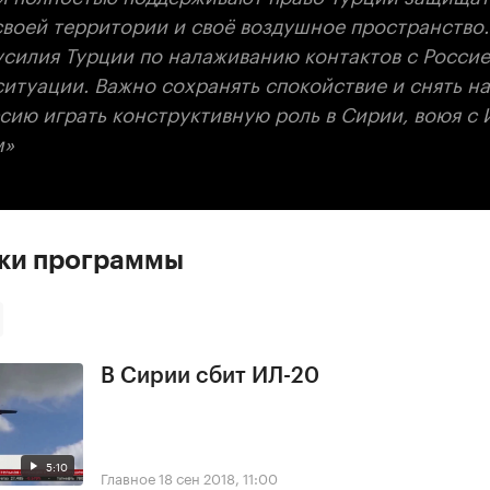
своей территории и своё воздушное пространство.
усилия Турции по налаживанию контактов с Россие
ситуации. Важно сохранять спокойствие и снять н
сию играть конструктивную роль в Сирии, воюя с
м»
ски программы
В Сирии сбит ИЛ-20
5:10
Главное
18 сен 2018, 11:00