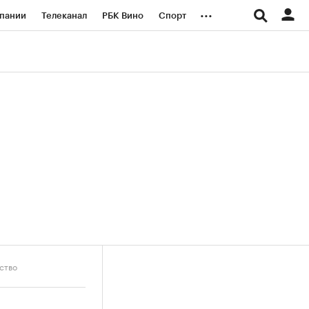
...
пании
Телеканал
РБК Вино
Спорт
ые проекты
Город
Стиль
Крипто
Спецпроекты СПб
логии и медиа
Финансы
ство