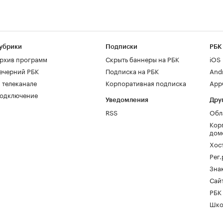
убрики
Подписки
РБК
рхив программ
Скрыть баннеры на РБК
iOS
ечерний РБК
Подписка на РБК
And
 телеканале
Корпоративная подписка
AppG
одключение
Уведомления
Дру
RSS
Обл
Кор
дом
Хос
Рег
Зна
Сайт
РБК
Шко