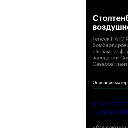
00
Столтен
воздушн
Генсек НАТО 
бомбардировщ
словам, инфо
заседании Со
Североатлант
Описание матер
ЙЕНС СТОЛТЕ
ГЕНЕРАЛЬНЫЙ
«Все союзник