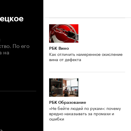
рецкое
й
тво. По его
РБК Вино
а на
Как отличить намеренное окисление
вина от дефекта
РБК Образование
«Не бейте людей по рукам»: почему
вредно наказывать за промахи и
ошибки
ь