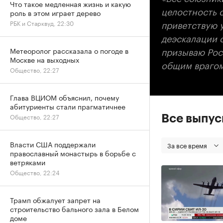
Что такое медленная жизнь и какую
целостность 
роль в этом играет дерево
приветствую 
РБК и Старквуд, 22:30
деэскалации 
призываю Рос
Метеоролог рассказала о погоде в
Москве на выходных
общим враго
Общество, 22:27
Глава ВЦИОМ объяснил, почему
абитуриенты стали прагматичнее
Общество, 22:27
Все выпу
Власти США поддержали
За все время
православный монастырь в борьбе с
ветряками
Общество, 22:24
Трамп обжалует запрет на
строительство бального зала в Белом
доме