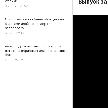
Африки
Выпуск за
Политика, 22:50
Минпромторг сообщил об изучении
властями идей по поддержке
селлеров WB
Бизнес, 22:42
Александр Усик заявил, что у него
есть «два варианта» для прощального
боя
Спорт, 22:32