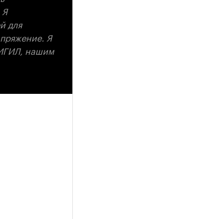
 Я
й для
апряжение. Я
 ИГИЛ, нашим