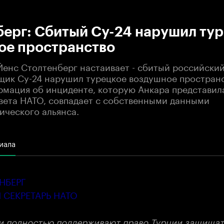
:00
/
00:00
берг: Сбитый Су-24 нарушил ту
ое пространство
Йенс Столтенберг настаивает - сбитый российски
ик Су-24 нарушил турецкое воздушное пространс
рмация об инциденте, которую Анкара представил
вета НАТО, совпадает с собственными данными
ического альянса.
иала
НБЕРГ
 СЕКРЕТАРЬ НАТО
и полностью поддерживают право Турции защищат