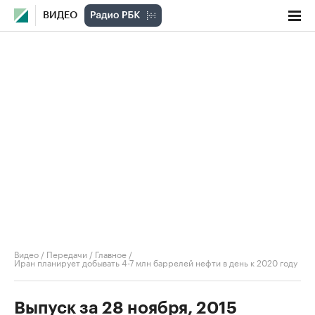
ВИДЕО
Видео
/
Передачи
/
Главное
/
Иран планирует добывать 4-7 млн баррелей нефти в день к 2020 году
Выпуск за 28 ноября, 2015