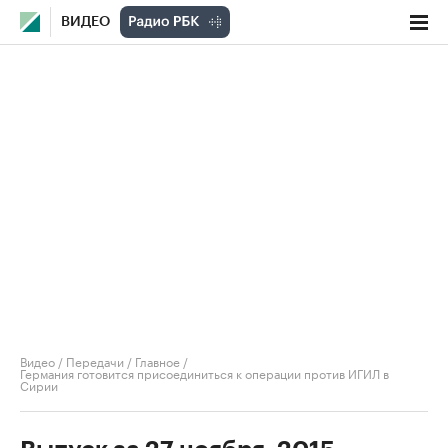
ВИДЕО
Видео
/
Передачи
/
Главное
/
Германия готовится присоединиться к операции против ИГИЛ в
Сирии