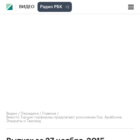
ВИДЕО
Видео
/
Передачи
/
Главное
/
Вместо Турции турфирмы предлагают россиянам Гоа, Арабские
Эмираты и Таиланд