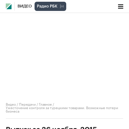
ВИДЕО
Видео
/
Передачи
/
Главное
/
Ужесточение контроля за турецкими товарами. Возможные потери
бизнеса