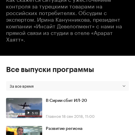
контроля за турецкими товарами на
российских потребителях. Обсудим с
экспертом. Ирина Канунникова, президент
компании «Инсайт Девелопмент» с нами на
прямой связи из студии в отеле «Арарат
Хаятт».
Все выпуски программы
За все время
В Сирии сбит ИЛ-20
5:10
Главное
18 сен 2018, 11:00
Развитие региона