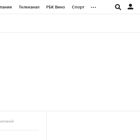
...
пании
Телеканал
РБК Вино
Спорт
ые проекты
Город
Стиль
Крипто
Спецпроекты СПб
логии и медиа
Финансы
омпаний