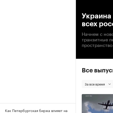
00
Украина 
всех ро
Начнем с нов
транзитные п
пространство
Все выпу
За все время
Как Петербургская биржа влияет на