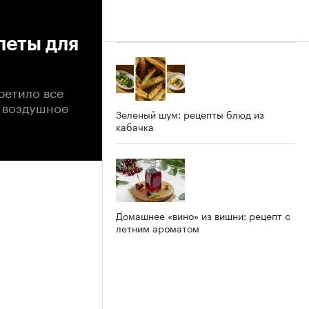
леты для
ретило все
е воздушное
Зеленый шум: рецепты блюд из
кабачка
Домашнее «вино» из вишни: рецепт с
летним ароматом