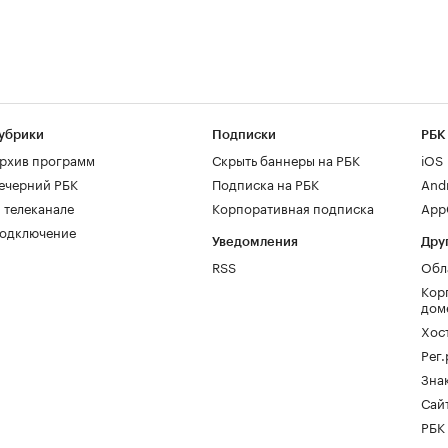
убрики
Подписки
РБК
рхив программ
Скрыть баннеры на РБК
iOS
ечерний РБК
Подписка на РБК
And
 телеканале
Корпоративная подписка
AppG
одключение
Уведомления
Дру
RSS
Обл
Кор
дом
Хос
Рег
Зна
Сайт
РБК