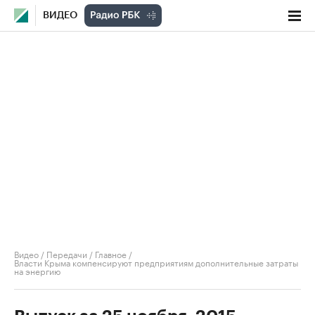
ВИДЕО
Видео
/
Передачи
/
Главное
/
Власти Крыма компенсируют предприятиям дополнительные затраты
на энергию