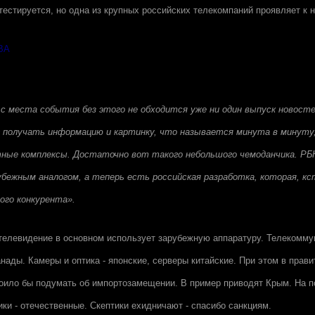
тестируется, но одна из крупных российских телекомпаний проявляет к 
ВА
с места события без этого не обходится уже ни один выпуск новосте
 получать информацию и картинку, что называется минута в минуту,
тные комплексы. Достаточно вот такого небольшого чемоданчика. РБ
убежным аналогом, а теперь есть российская разработка, которая, кс
ого конкурента».
телевидение в основном использует зарубежную аппаратуру. Телекомму
нады. Камеры и оптика - японские, серверы китайские. При этом в прави
оило бы подумать об импортозамещении. В пример приводят Крым. На 
ики - отечественные. Скептики ехидничают - спасибо санкциям.