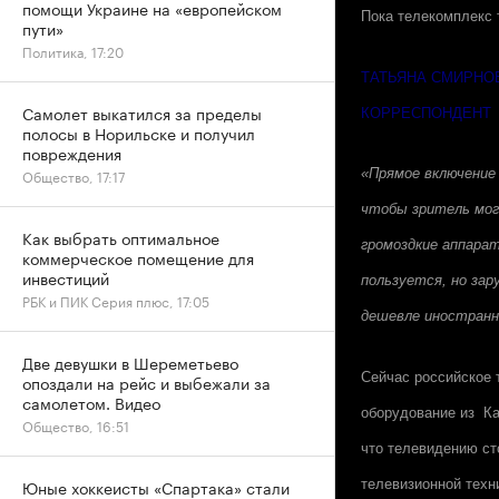
помощи Украине на «европейском
Пока телекомплекс 
пути»
Политика, 17:20
ТАТЬЯНА СМИРНО
Самолет выкатился за пределы
КОРРЕСПОНДЕНТ
полосы в Норильске и получил
повреждения
Общество, 17:17
«Прямое включение 
чтобы зритель мог
Как выбрать оптимальное
громоздкие аппара
коммерческое помещение для
инвестиций
пользуется, но зар
РБК и ПИК Серия плюс, 17:05
дешевле иностранн
Две девушки в Шереметьево
Сейчас российское 
опоздали на рейс и выбежали за
самолетом. Видео
оборудование из Ка
Общество, 16:51
что телевидению ст
Юные хоккеисты «Спартака» стали
телевизионной техн