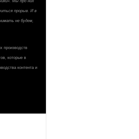
чики». Мы про них
читься прорыв. И в
нимать не будем,
ых производств
ов, которые в
зводства контента и