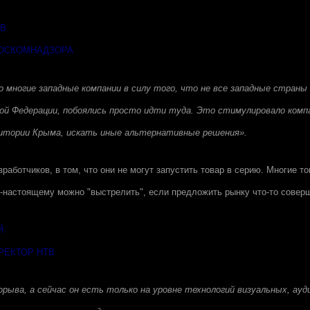
ОВ
ОСКОМНАДЗОРА
то многие западные компании в силу того, что не все западные стра
кой Федерации, побоялись просто идти туда. Это стимулировало комп
тории Крыма, искать иные альтернативные решения».
работчиков, в том, что они не могут запустить товар в серию. Многие т
-настоящему можно "выстрелить", если предложить рынку что-то соверш
Й
РЕКТОР НТВ
орыва, а сейчас он есть только на уровне технологий визуальных, ауд