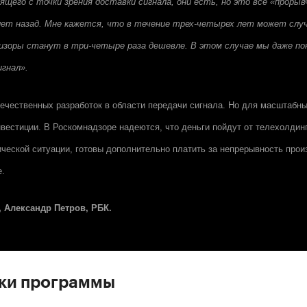
щего с точки зрения доставки сигнала, они есть, но это все «прорыв
 лет назад. Мне кажется, что в течение трех-четырех лет может слу
изоры станут в три-четыре раза дешевле. В этом случае мы даже по
гнал».
течественных разработок в области передачи сигнала. Но для масштабн
вестиции. В Роскомнадзоре надеются, что деньги пойдут от телехолдинг
ческой ситуации, готовы дополнительно платить за непрерывность прои
е.
 Александр Петров, РБК.
ски программы