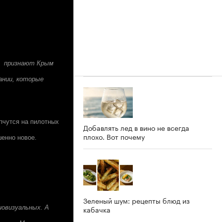
ны признают Крым
ании, которые
опчутся на пилотных
Добавлять лед в вино не всегда
плохо. Вот почему
енно новое.
Зеленый шум: рецепты блюд из
иовизуальных. А
кабачка