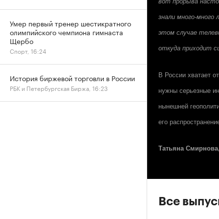
вот прорыва настоя
знали много-много
Умер первый тренер шестикратного
олимпийского чемпиона гимнаста
этом случае телев
Щербо
откуда приходит си
Спорт, 16:24
В России хватает о
История биржевой торговли в России
РБК и Петербургская Биржа, 16:23
нужны серьезные ин
нынешней геополити
его распространени
Татьяна Смирнова,
Все выпу