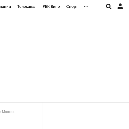
...
пании
Телеканал
РБК Вино
Спорт
ые проекты
Город
Стиль
Крипто
Спецпроекты СПб
логии и медиа
Финансы
в Москве