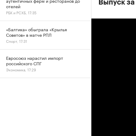
аутентичных ферм и ресторанов до
Выпуск за
отелей
РБК и РСХБ, 17:35
«Балтика» обыграла «Крылья
Советов» в матче РПЛ
Спорт, 17:31
Евросоюз нарастил импорт
российского СПГ
Экономика, 17:29