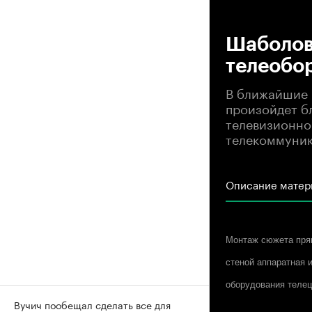
00
Шаболовк
телеобо
В ближайшие 
произойдет б
телевизионно
телекоммуник
Описание матер
Монтаж сюжета прям
стеной аппаратная 
оборудования телец
Вучич пообещал сделать все для