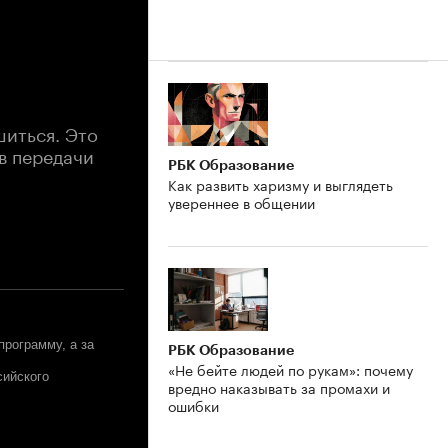
шиться. Это
в передачи
РБК Образование
Как развить харизму и выглядеть
увереннее в общении
программу, а за
РБК Образование
«Не бейте людей по рукам»: почему
сийского
вредно наказывать за промахи и
ошибки