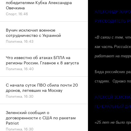
победителями Кубка Александра
Овечкина
АЛЕКСАНДР ЖАР
Спорт, 16:46
РУКОВОДИТЕЛЬ Р
Вучич исключил военное
сотрудничество с Украиной
«В связи с тем, ч
Политика, 16:43
как часть Российс
работают на терри
Что известно об атаках БПЛА на
регионы России. Главное к 8 августа
Политика, 16:40
Беда российских раз
стадиях. Однако по
С начала суток ПВО сбила почти 20
дронов, летевших на Москву
Политика, 16:30
АЛЕКСЕЙ ЗЕМСКИ
ГЕНЕРАЛЬНЫЙ ДИ
Зеленский сообщил о
договоренности с США по ракетам
Patriot
«25 лет не было пр
Политика, 16:30