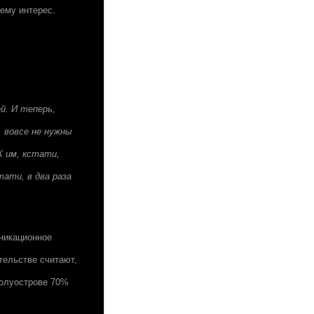
нему интерес.
й. И теперь,
 вовсе не нужны
К им, кстати,
тати, в два раза
никационное
тельстве считают,
полуострове 70%