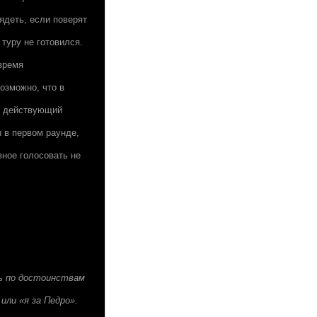
ядеть, если поверят
туру не готовился.
время
озможно, что в
ся действующий
ы в первом раунде,
вное голосовать не
ь по достоинствам
или «я за Педро».