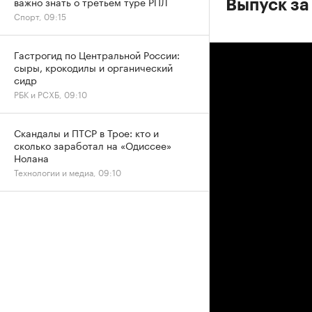
важно знать о третьем туре РПЛ
Выпуск за
Спорт, 09:15
Гастрогид по Центральной России:
сыры, крокодилы и органический
сидр
РБК и РСХБ, 09:10
Скандалы и ПТСР в Трое: кто и
сколько заработал на «Одиссее»
Нолана
Технологии и медиа, 09:10