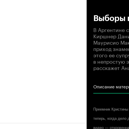
00
Выборы 
В Аргентине 
Киршнер Дани
Маурисио Макр
приход знаме
этого ее супр
в непростую 
расскажет Ан
Описание матер
Преемник Кристины 
теперь, когда дело
видео — откровенн