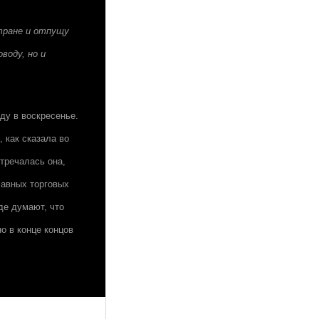
стране и отпущу
воду, но и
ду в воскресенье.
 как сказала во
тречалась она,
лавных торговых
де думают, что
о в конце концов