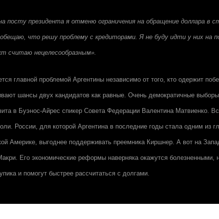
 на посту президента я отменю ограничения на обращение доллара в 
 обещаю, что решу проблему с кредиторами. Я не буду идти у них на по
кт считаю нецелесообразным».
ется главной проблемой Аргентины независимо от того, кто одержит побе
ают шансы двух кандидатов как равные. Очень демократичные выборы,
зита в Буэнос-Айрес спикер Совета Федерации Валентина Матвиенко. Вс
иоли. России, для которой Аргентина в последние годы стала одним из г
кой Америке, выгоднее поддерживать преемника Киршнер. А вот на Запа
акри. Его экономические реформы наверняка окажутся болезненными, н
упика и помогут быстрее рассчитаться с долгами.