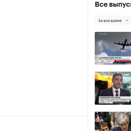
Все выпу
За все время