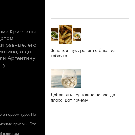
мник Кристины
датом
и равные, его
стина, а до
Зеленый шум: рецепты блюд из
кабачка
ели Аргентину
ну -
Добавлять лед в вино не всегда
плохо. Вот почему
 в первом туре. Но
ические приёмы. Это
ыбающегося