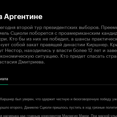
:00
/
00:00
в Аргентине
сегодня второй тур президентских выборов. Прее
ель Сциоли поборется с проамериканским канди
и. Кто бы из них не победил, а шансы практическ
нует собой закат правящей династии Киршнер. Кри
уг Нестор, находились у власти более 12 лет и зав
экономическую ситуацию. Кто придет спасать стра
астасия Дмитриева.
иала
Киршнер был уверен, что одержит честную и безоговорочную победу уже
 дошло второго, Даниелю Сциоли пришлось пустить в ход грязные полит
ая насмешка над главным конкурентом Маурисио Макри. Под маской ул