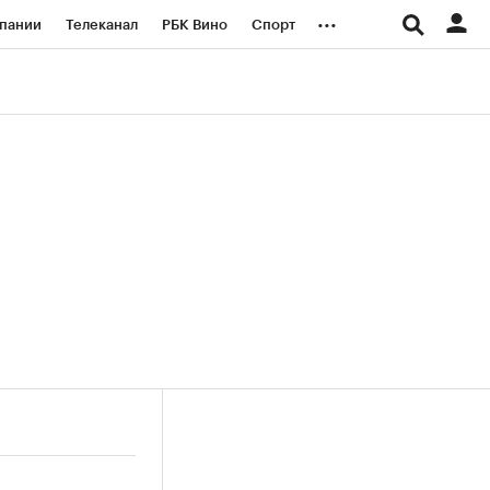
...
пании
Телеканал
РБК Вино
Спорт
ые проекты
Город
Стиль
Крипто
Спецпроекты СПб
логии и медиа
Финансы