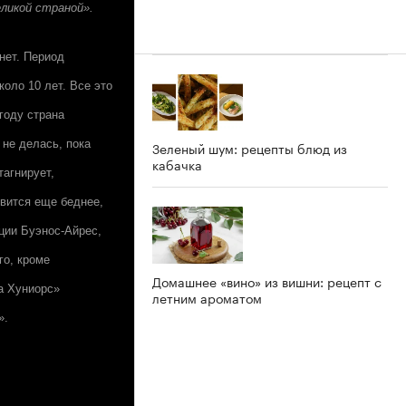
ликой страной».
нет. Период
оло 10 лет. Все это
году страна
не делась, пока
Зеленый шум: рецепты блюд из
кабачка
тагнирует,
овится еще беднее,
ции Буэнос-Айрес,
го, кроме
Домашнее «вино» из вишни: рецепт с
а Хуниорс»
летним ароматом
».