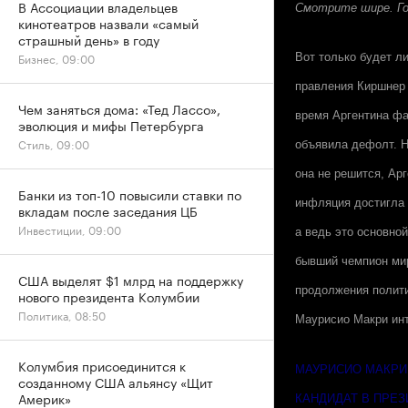
В Ассоциации владельцев
Смотрите шире. Го
кинотеатров назвали «самый
страшный день» в году
Бизнес, 09:00
Вот только будет л
правления Киршнер 
Чем заняться дома: «Тед Лассо»,
время Аргентина фа
эволюция и мифы Петербурга
Стиль, 09:00
объявила дефолт. Н
она не решится, Арг
Банки из топ-10 повысили ставки по
инфляция достигла 
вкладам после заседания ЦБ
Инвестиции, 09:00
а ведь это основно
бывший чемпион мир
США выделят $1 млрд на поддержку
продолжения полити
нового президента Колумбии
Политика, 08:50
Маурисио Макри инт
Колумбия присоединится к
МАУРИСИО МАКРИ
созданному США альянсу «Щит
Америк»
КАНДИДАТ В ПРЕ