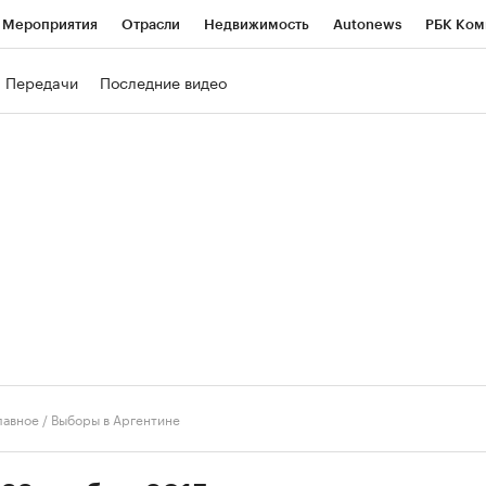
Мероприятия
Отрасли
Недвижимость
Autonews
РБК Ком
ние
РБК Курсы
РБК Life
Тренды
Визионеры
Национальн
Передачи
Последние видео
б
Исследования
Кредитные рейтинги
Франшизы
Газета
роверка контрагентов
Политика
Экономика
Бизнес
Техно
лавное
/
Выборы в Аргентине