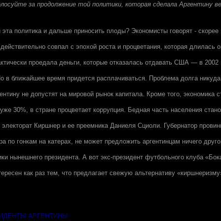
лосуйте за продолжение той политики, которая сделала Аргентину ве
и эта политика и дальше приносить плоды? Экономисты говорят - скорее 
действительно совпал с эпохой роста и процветания, которая длилась ок
ктически проедала деньги, которые отказалась отдавать США — в 2002 
о в ближайшее время придется расплачиваться. Проблема долга никуда 
ентину не допустят на мировой рынок капитала. Кроме того, экономика с
уже 30%, в стране процветает коррупция. Бедная часть населения стан
й электорат Киршнер и ее преемника Даниеля Сциоли. Губернатор провин
а по гонкам на катерах, не может предложить аргентинцам ничего друго
ки нынешнего президента. А вот экс-президент футбольного клуба «Бок
ересен как раз тем, что предлагает свежую альтернативу «киршнеризму
ЗИДЕНТЫ АРГЕНТИНЫ