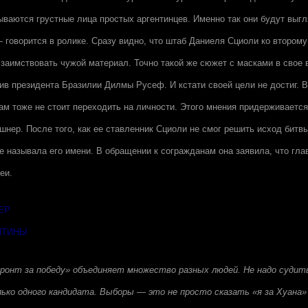
ываются грустные лица простых аргентинцев. Именно так они будут выгл
говорится в ролике. Сразу видно, что штаб Даниеля Сциоли ко второму 
заимствовать чужой материал. Точно такой же сюжет с масками в свое 
ив президента Бразилии Дилмы Русеф. И кстати своей цели не достиг. В
ам тоже не стоит переходить на личности. Этого мнения придерживает
шнер. После того, как ее ставленник Сциоли не смог решить исход битв
е называла его имени. В обращении к согражданам она заявила, что гла
еи.
ЕР
НТИНЫ
ронт за победу» объединяет множество разных людей. Не надо судит
ко одного кандидата. Выборы — это не просто сказать «я за Хуана» 