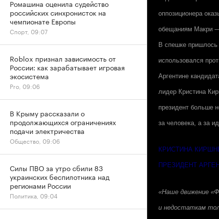
Ромашина оценила судейство
российских синхронисток на
оппозиционера оказ
чемпионате Европы
обещаниям Макри — 
Спорт, 09:07
В спешке пришлось 
Roblox признал зависимость от
использовался прот
России: как зарабатывает игровая
экосистема
Аргентине кандидат
Pro, 09:06
лидер Кристина Кир
президент больше н
В Крыму рассказали о
продолжающихся ограничениях
за человека, а за ид
подачи электричества
Общество, 09:06
КРИСТИНА КИРШН
ПРЕЗИДЕНТ АРГЕ
Силы ПВО за утро сбили 83
украинских беспилотника над
регионами России
«Наше движение «Ф
Политика, 09:04
и недостаткам толь