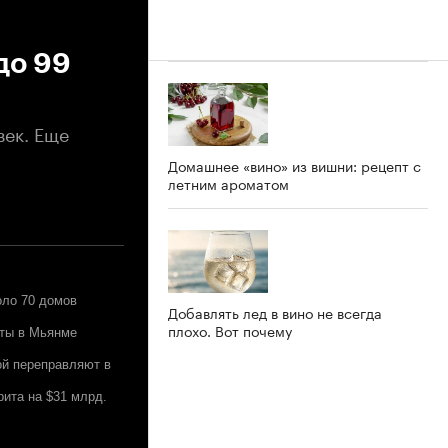
до 99
век. Еще
Домашнее «вино» из вишни: рецепт с
летним ароматом
оло 70 домов
Добавлять лед в вино не всегда
плохо. Вот почему
оты в Мьянме
ой переправляют в
рита на $31 млрд.