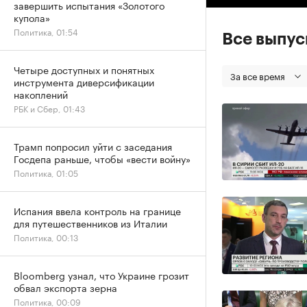
завершить испытания «Золотого
купола»
Политика, 01:54
Все выпу
Четыре доступных и понятных
За все время
инструмента диверсификации
накоплений
РБК и Сбер, 01:43
Трамп попросил уйти с заседания
Госдепа раньше, чтобы «вести войну»
Политика, 01:05
Испания ввела контроль на границе
для путешественников из Италии
Политика, 00:13
Bloomberg узнал, что Украине грозит
обвал экспорта зерна
Политика, 00:09