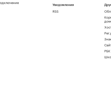
одключение
Уведомления
Дру
RSS
Обл
Кор
дом
Хос
Рег
Зна
Сайт
РБК
Шко