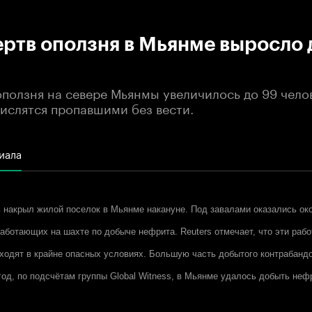
:00
/
00:00
ртв оползня в Мьянме выросло 
оползня на севере Мьянмы увеличилось до 99 чело
числятся пропавшими без вести.
иала
ь накрыл жилой поселок в Мьянме накануне. Под завалами оказались ок
работающих на шахте по добыче нефрита.
Reuters
отмечает, что эти раб
ходят в крайне опасных условиях. Большую часть добытого контрабанд
год, по подсчётам группы Global Witness, в Мьянме удалось добыть неф