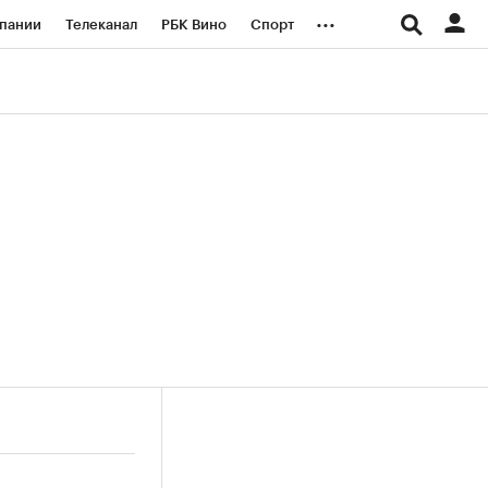
...
пании
Телеканал
РБК Вино
Спорт
ые проекты
Город
Стиль
Крипто
Спецпроекты СПб
логии и медиа
Финансы