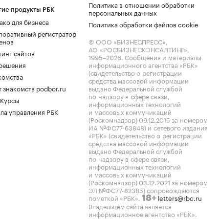
Политика в отношении обработки
гие продукты РБК
персональных данных
ако для бизнеса
Политика обработки файлов cookie
поративный регистратор
енов
© ООО «БИЗНЕСПРЕСС»,
АО «РОСБИЗНЕСКОНСАЛТИНГ»,
тинг сайтов
1995–2026
. Сообщения и материалы
.решения
информационного агентства «РБК»
(свидетельство о регистрации
комства
средства массовой информации
 знакомств podbor.ru
выдано Федеральной службой
по надзору в сфере связи,
 Курсы
информационных технологий
ла управления РБК
и массовых коммуникаций
(Роскомнадзор) 09.12.2015 за номером
ИА №ФС77-63848) и сетевого издания
«РБК» (свидетельство о регистрации
средства массовой информации
выдано Федеральной службой
по надзору в сфере связи,
информационных технологий
и массовых коммуникаций
(Роскомнадзор) 03.12.2021 за номером
ЭЛ №ФС77-82385) сопровождаются
пометкой «РБК».
letters@rbc.ru
18+
Владельцем сайта является
информационное агентство «РБК».