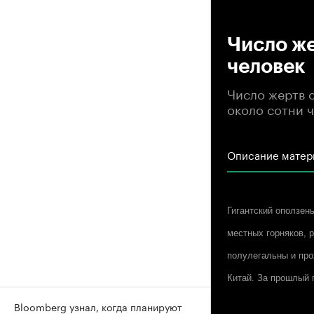
00
Число же
человек
Число жертв 
около сотни 
Описание матер
Гигантский оползен
местных горняков, 
полулегальны и про
Китай. За прошлый 
Bloomberg узнал, когда планируют