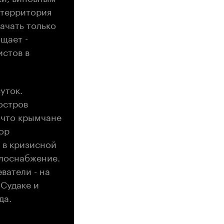
 территория
ачать только
щает -
истов в
уток.
остров
 что крымчане
ор
 в кризисной
плоснабжение.
ватели - на
 Судаке и
да.