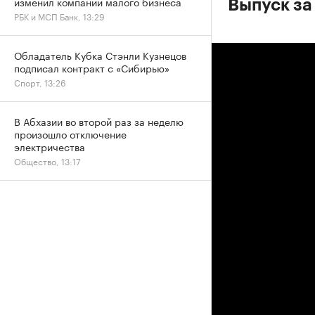
изменил компании малого бизнеса
Выпуск за
РБК и МСП Банк, 13:29
Обладатель Кубка Стэнли Кузнецов
подписал контракт с «Сибирью»
Спорт, 13:26
В Абхазии во второй раз за неделю
произошло отключение
электричества
Общество, 13:17