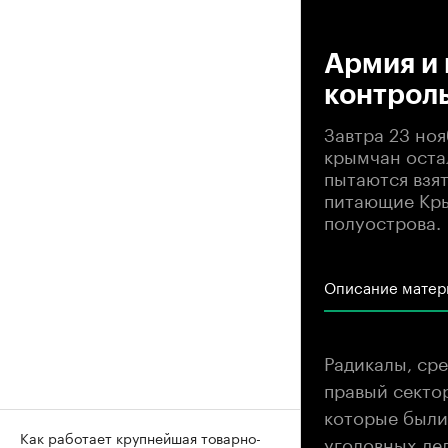
00
Армия и 
контрол
Завтра 23 ноя
крымчан оста
пытаются взят
питающие Кры
полуострова.
Описание матер
Радикалы, ср
правый секто
которые были
Как работает крупнейшая товарно-
уголовных де