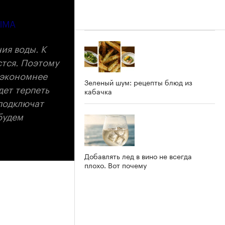
ЫМА
ия воды. К
стся. Поэтому
 экономнее
Зеленый шум: рецепты блюд из
дет терпеть
кабачка
 подключат
будем
Добавлять лед в вино не всегда
плохо. Вот почему