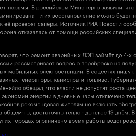
лет тюрьмы. В российском Минэнерго заявили, что
аминирована - и их восстановление можно будет н
ак её проверят сапёры. Источник
РИА Новости
сооб
торона отказалась от помощи российских специал
оворят, что ремонт аварийных ЛЭП займёт до 4-х с
ссии рассматривает вопрос о переброске на полу
ых мобильных электростанций. В соцсетях пишут,
азинах генераторы, канистры и топливо. Губернат
еняйло обещал, что власти не допустят роста цен
я экономии энергии в дневные часы отключено те
Аксёнов рекомендовал жителям не включать обогре
в общем-то, достаточно тепло - до плюс 19 днём. В
угих городах ограничено время работы водопрово
ЕМЕТ