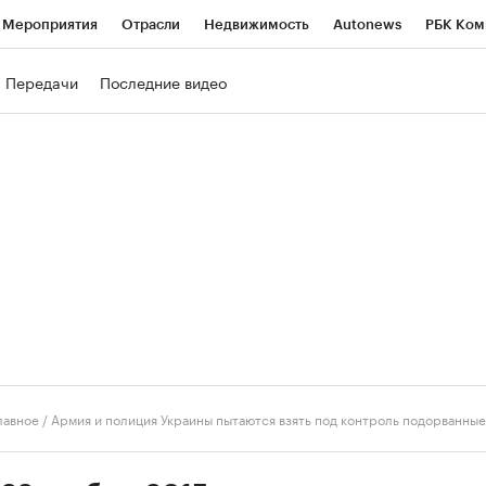
Мероприятия
Отрасли
Недвижимость
Autonews
РБК Ком
ние
РБК Курсы
РБК Life
Тренды
Визионеры
Национальн
Передачи
Последние видео
б
Исследования
Кредитные рейтинги
Франшизы
Газета
роверка контрагентов
Политика
Экономика
Бизнес
Техно
лавное
/
Армия и полиция Украины пытаются взять под контроль подорванны