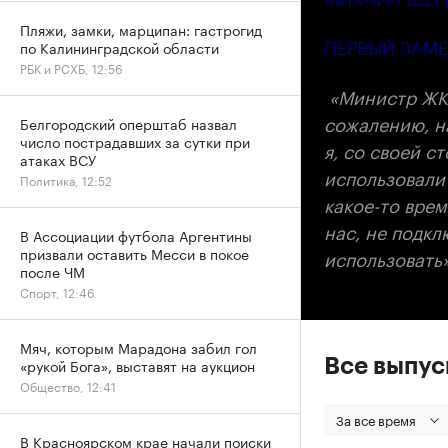
Пляжи, замки, марципан: гастрогид
ПЕРВЫЙ ЗАМЕ
по Калининградской области
РБК и РСХБ, 12:56
«Министр ЖКХ
сожалению, н
Белгородский оперштаб назвал
число пострадавших за сутки при
я, со своей 
атаках ВСУ
использовали
Политика, 12:52
какое-то врем
нас, не подк
В Ассоциации футбола Аргентины
призвали оставить Месси в покое
использовать»
после ЧМ
Спорт, 12:46
Мяч, которым Марадона забил гол
Все выпу
«рукой Бога», выставят на аукцион
Общество, 12:41
За все время
В Красноярском крае начали поиски