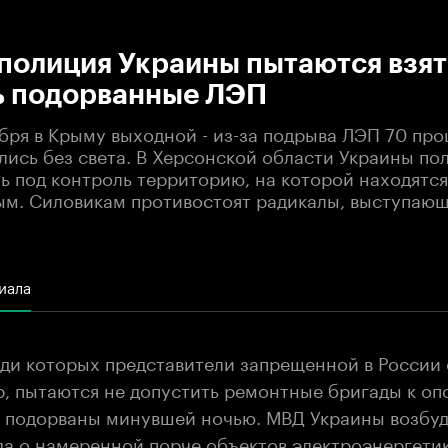
:00
/
00:00
полиция Украины пытаются взят
ь подорванные ЛЭП
бря в Крыму выходной - из-за подрыва ЛЭП 70 про
лись без света. В Херсонской области Украины по
ь под контроль территорию, на которой находятс
м. Силовикам противостоят радикалы, выступающ
иала
еди которых представители запрещенной в России
р, пытаются не допустить ремонтные бригады к оп
 подорваны минувшей ночью. МВД Украины возбуд
ла о намеренной порче объектов электроэнергети