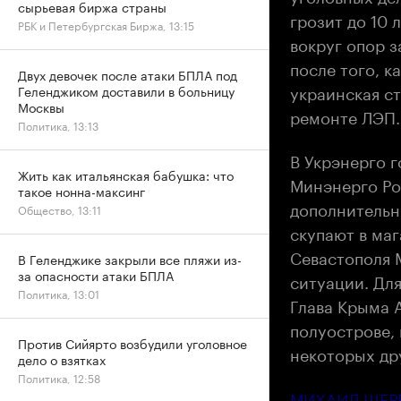
сырьевая биржа страны
грозит до 10 
РБК и Петербургская Биржа, 13:15
вокруг опор з
после того, к
Двух девочек после атаки БПЛА под
украинская с
Геленджиком доставили в больницу
Москвы
ремонте ЛЭП.
Политика, 13:13
В Укрэнерго г
Жить как итальянская бабушка: что
Минэнерго Ро
такое нонна-максинг
дополнительн
Общество, 13:11
скупают в маг
Севастополя М
В Геленджике закрыли все пляжи из-
за опасности атаки БПЛА
ситуации. Дл
Политика, 13:01
Глава Крыма 
полуострове, 
Против Сийярто возбудили уголовное
некоторых др
дело о взятках
Политика, 12:58
МИХАИЛ ШЕР