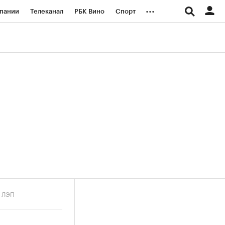
...
пании
Телеканал
РБК Вино
Спорт
ые проекты
Город
Стиль
Крипто
Спецпроекты СПб
логии и медиа
Финансы
е ЛЭП