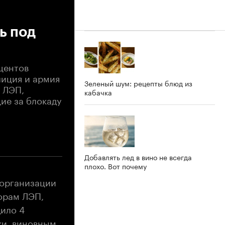
ь под
центов
лиция и армия
Зеленый шум: рецепты блюд из
я ЛЭП,
кабачка
ие за блокаду
Добавлять лед в вино не всегда
плохо. Вот почему
 организации
орам ЛЭП,
ило 4
ки, виновным