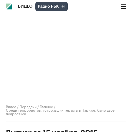
ВИДЕО
Видео
/
Передачи
/
Главное
/
Среди террористов, устроивших теракты в Париже, было двое
подростков