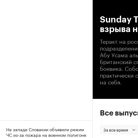
00
Sunday T
взрыва н
Теракт на рос
подразделени
Абу Усама ал
британский сп
боевика. Соб
практически 
на себя.
Все выпу
На западе Словакии объявили режим
За все время
ЧС из-за пожара на военном полигоне