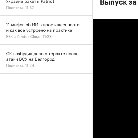
Украине ракеты Patriot
Выпуск за
Политика, 11:32
11 мифов об ИИ в промышленности —
и как все устроено на практике
РБК и Yandex Cloud, 11:28
СК возбудил дело о теракте после
атаки ВСУ на Белгород
Политика, 11:24