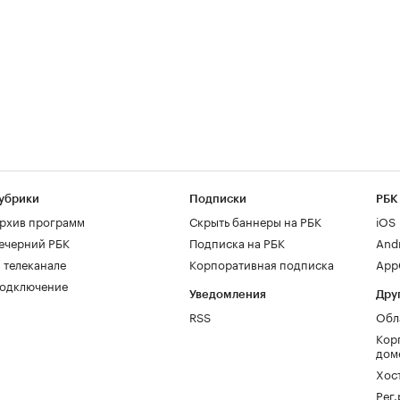
убрики
Подписки
РБК
рхив программ
Скрыть баннеры на РБК
iOS
ечерний РБК
Подписка на РБК
And
 телеканале
Корпоративная подписка
AppG
одключение
Уведомления
Дру
RSS
Обл
Кор
дом
Хос
Рег