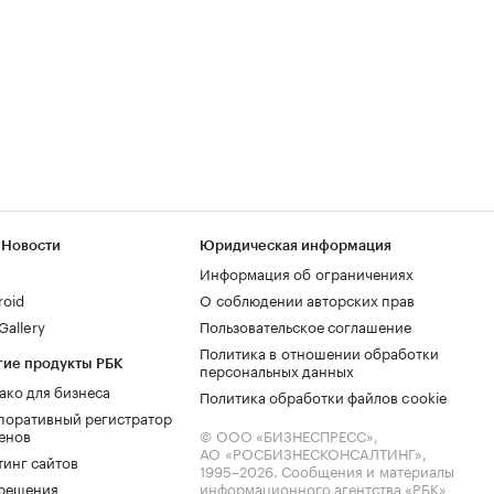
 Новости
Юридическая информация
Информация об ограничениях
roid
О соблюдении авторских прав
allery
Пользовательское соглашение
Политика в отношении обработки
гие продукты РБК
персональных данных
ако для бизнеса
Политика обработки файлов cookie
поративный регистратор
енов
© ООО «БИЗНЕСПРЕСС»,
АО «РОСБИЗНЕСКОНСАЛТИНГ»,
тинг сайтов
1995–2026
. Сообщения и материалы
.решения
информационного агентства «РБК»