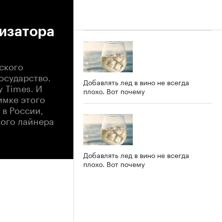
низатора
ского
осударство.
Добавлять лед в вино не всегда
 Times. И
плохо. Вот почему
имке этого
 в России,
кого лайнера
Добавлять лед в вино не всегда
плохо. Вот почему