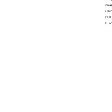
Зна
Сайт
РБК
Шко