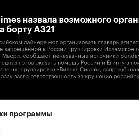
:00
/
00:00
imes назвала возможного орга
а борту А321
сийском лайнере мог организовать главарь египет
е запрещённой в России группировки Исламское г
ь-Масри, сообщают неназванные источники Sunday
ецназ готов оказать помощь России и Египту в по
ственно группировка «Вилаят Синай», запрещённая
сразу взяла ответственность за крушение российс
ски программы