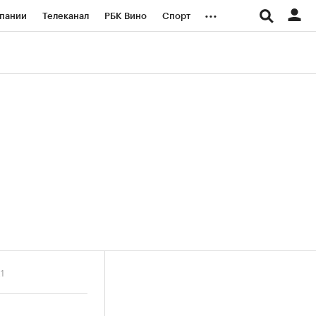
...
пании
Телеканал
РБК Вино
Спорт
ые проекты
Город
Стиль
Крипто
Спецпроекты СПб
логии и медиа
Финансы
1