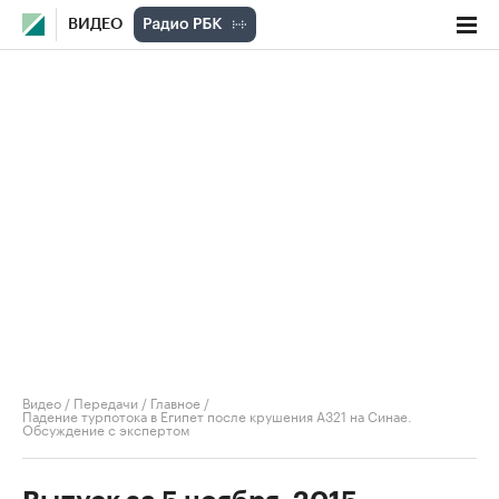
ВИДЕО
Видео
/
Передачи
/
Главное
/
Падение турпотока в Египет после крушения А321 на Синае.
Обсуждение с экспертом