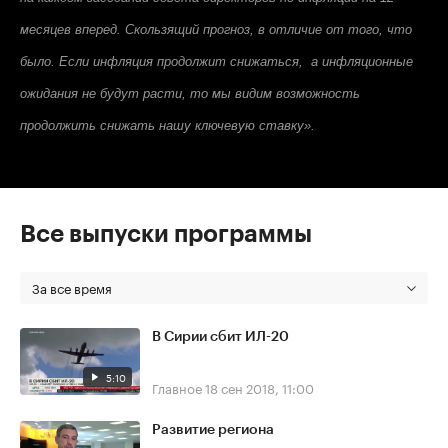
месяцев вперед. Скользящий прогноз, в отличие от того, что
было. Если инфляция продолжит снижаться, а инфляционные
ожидания не будут расти, то мы видим возможность
продолжить снижать нашу ключевую ставку».
Все выпуски программы
За все время
В Сирии сбит ИЛ-20
5:10
Главное
18 сен 2018, 11:00
Развитие региона