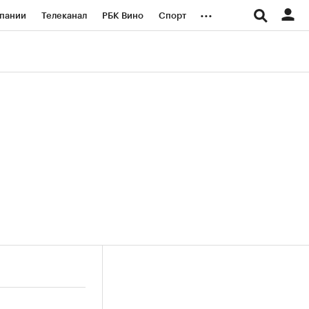
...
пании
Телеканал
РБК Вино
Спорт
ые проекты
Город
Стиль
Крипто
Спецпроекты СПб
логии и медиа
Финансы