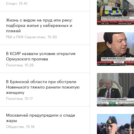
Спорт, 15:41
Жизнь с видом на пруд или реку:
подборка жилья у набережных и
пляжей
РБК и ПИК Серия плюс, 15:30
В КСИР назвали условие открытия
Ормузского пролива
Политика, 15:26
В Брянской области при обстреле
Новенького тяжело ранили пожилую
женщину
Политика, 15:17
Москвичей предупредили о спаде
жары
Общество, 15:16