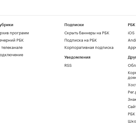
убрики
Подписки
РБК
рхив программ
Скрыть баннеры на РБК
iOS
ечерний РБК
Подписка на РБК
And
 телеканале
Корпоративная подписка
AppG
одключение
Уведомления
Дру
RSS
Обл
Кор
дом
Хос
Рег
Зна
Сайт
РБК
Шко