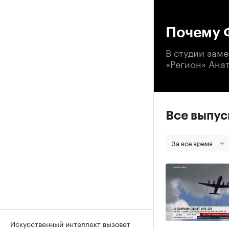
00
Почему Ф
В студии зам
«Регион» Ана
Все выпу
За все время
Искусственный интеллект вызовет