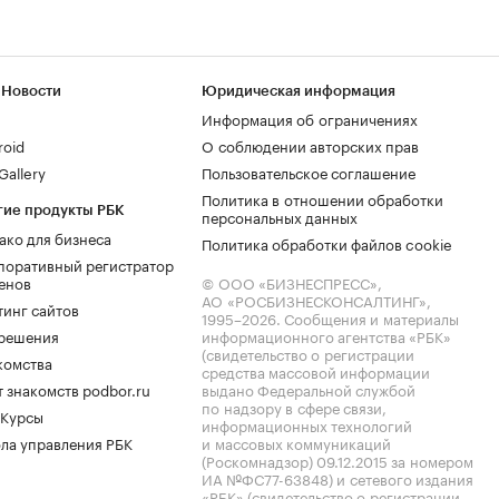
 Новости
Юридическая информация
Информация об ограничениях
roid
О соблюдении авторских прав
allery
Пользовательское соглашение
Политика в отношении обработки
гие продукты РБК
персональных данных
ако для бизнеса
Политика обработки файлов cookie
поративный регистратор
енов
© ООО «БИЗНЕСПРЕСС»,
АО «РОСБИЗНЕСКОНСАЛТИНГ»,
тинг сайтов
1995–2026
. Сообщения и материалы
.решения
информационного агентства «РБК»
(свидетельство о регистрации
комства
средства массовой информации
 знакомств podbor.ru
выдано Федеральной службой
по надзору в сфере связи,
 Курсы
информационных технологий
ла управления РБК
и массовых коммуникаций
(Роскомнадзор) 09.12.2015 за номером
ИА №ФС77-63848) и сетевого издания
«РБК» (свидетельство о регистрации