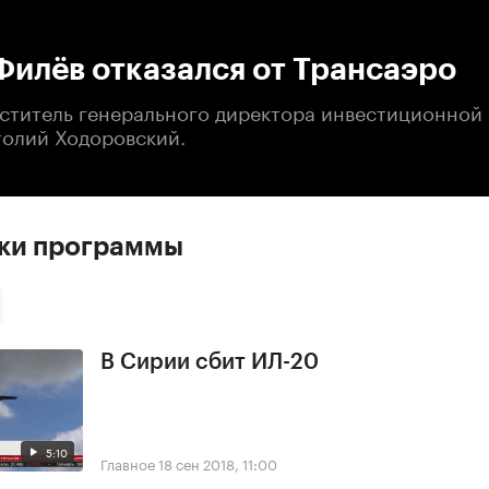
:00
/
00:00
илёв отказался от Трансаэро
еститель генерального директора инвестиционной
толий Ходоровский.
ски программы
В Сирии сбит ИЛ-20
5:10
Главное
18 сен 2018, 11:00