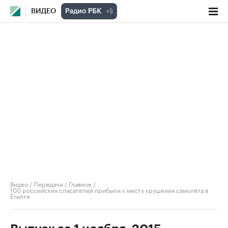
ВИДЕО
Видео
/
Передачи
/
Главное
/
100 российских спасателей прибыли к месту крушения самолёта в
Египте