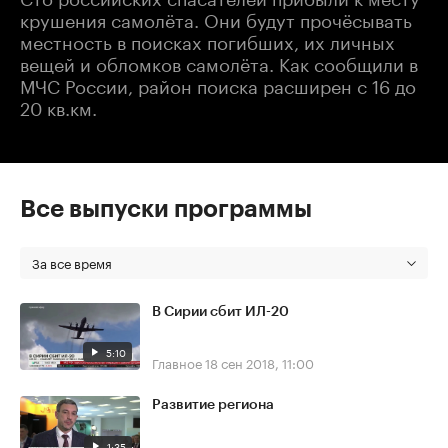
крушения самолёта. Они будут прочёсывать
местность в поисках погибших, их личных
вещей и обломков самолёта. Как сообщили в
МЧС России, район поиска расширен с 16 до
20 кв.км.
Все выпуски программы
За все время
В Сирии сбит ИЛ-20
5:10
Главное
18 сен 2018, 11:00
Развитие региона
1:35