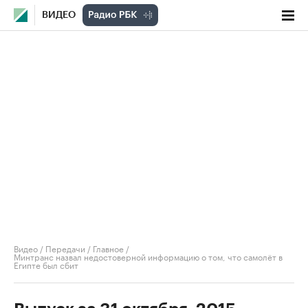
ВИДЕО
Видео
/
Передачи
/
Главное
/
Минтранс назвал недостоверной информацию о том, что самолёт в
Египте был сбит