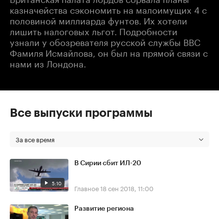
казначейства сэкономить на малоимущих 4 с
половиной миллиарда фунтов. Их хотели
лишить налоговых льгот. Подробности
узнали у обозревателя русской службы BBC
Фамиля Исмайлова, он был на прямой связи с
нами из Лондона.
Все выпуски программы
За все время
В Сирии сбит ИЛ-20
5:10
Главное
18 сен 2018, 11:00
Развитие региона