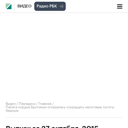
ВИДЕО
Видео
/
Передачи
/
Главное
/
Палата лордов Британии отказалась сокращать налоговые льготы
бедным