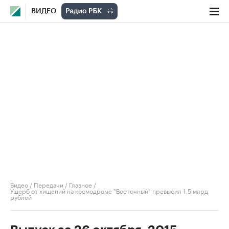
ВИДЕО
Видео
/
Передачи
/
Главное
/
Ущерб от хищений на космодроме "Восточный" превысил 1,5 млрд
рублей