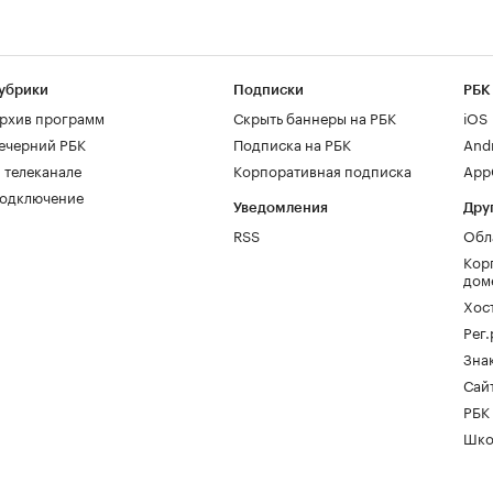
убрики
Подписки
РБК
рхив программ
Скрыть баннеры на РБК
iOS
ечерний РБК
Подписка на РБК
And
 телеканале
Корпоративная подписка
AppG
одключение
Уведомления
Дру
RSS
Обл
Кор
дом
Хос
Рег
Зна
Сайт
РБК
Шко