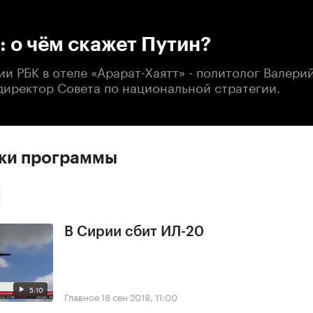
:00
/
00:00
: о чём скажет Путин?
ии РБК в отеле «Арарат-Хаятт» - политолог Валери
директор Совета по национальной стратегии.
ски программы
В Сирии сбит ИЛ-20
5:10
Главное
18 сен 2018, 11:00