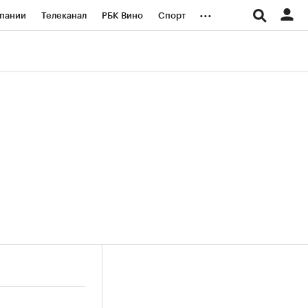
...
пании
Телеканал
РБК Вино
Спорт
ые проекты
Город
Стиль
Крипто
Спецпроекты СПб
логии и медиа
Финансы