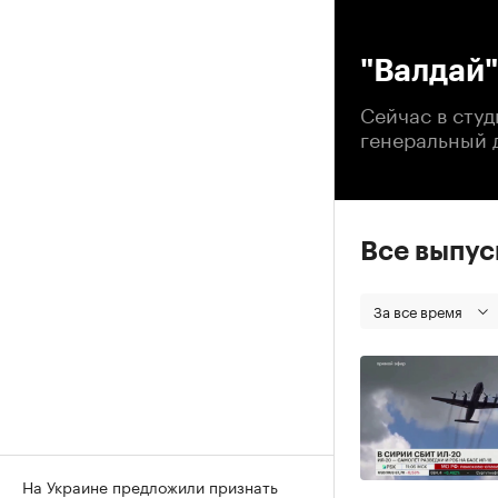
00
"Валдай"
Сейчас в студ
генеральный 
Все выпу
За все время
На Украине предложили признать