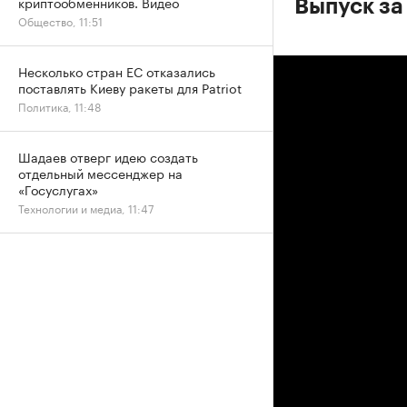
криптообменников. Видео
Выпуск за
Общество, 11:51
Несколько стран ЕС отказались
поставлять Киеву ракеты для Patriot
Политика, 11:48
Шадаев отверг идею создать
отдельный мессенджер на
«Госуслугах»
Технологии и медиа, 11:47