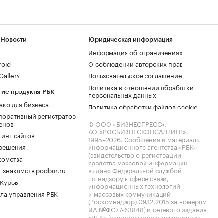
 Новости
Юридическая информация
Информация об ограничениях
roid
О соблюдении авторских прав
allery
Пользовательское соглашение
Политика в отношении обработки
гие продукты РБК
персональных данных
ако для бизнеса
Политика обработки файлов cookie
поративный регистратор
енов
© ООО «БИЗНЕСПРЕСС»,
АО «РОСБИЗНЕСКОНСАЛТИНГ»,
тинг сайтов
1995–2026
. Сообщения и материалы
.решения
информационного агентства «РБК»
(свидетельство о регистрации
комства
средства массовой информации
 знакомств podbor.ru
выдано Федеральной службой
по надзору в сфере связи,
 Курсы
информационных технологий
ла управления РБК
и массовых коммуникаций
(Роскомнадзор) 09.12.2015 за номером
ИА №ФС77-63848) и сетевого издания
«РБК» (свидетельство о регистрации